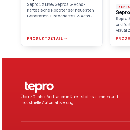
Sepro 5X Line: Sepros 3-Achs-
SEPR
Kartesische Roboter der neuesten
Sepro
Generation + integriertes 2-Achs-
Sepro S
Sepro-Servo-Handgelenk = 5
und for
Achsen. Visual 3-Steuerung, 30–800
Visual 
t IMM-Kompatibilität, Y Free-
herausr
PRODUKTDETAIL →
PRODU
Funktion.
Twin-A
Spezia
Über 30 Jahre Vertrauen in Kunststoffmaschinen und
industrielle Automatisierung.