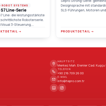
Sepro Strong-Serie: gemei
Designsprache mit standardi
O ROBOT SYSTEMS
 S7 Line-Serie
SLS-Führungen, Motoren und
Antrieben — eine Schwerlast
7 Line: die leistungsstärkste
Industrieroboterplattform mi
tschrittlichste Roboterserie.
Integration und Verwaltung v
2/Visual 3-Steuerung,
Anwendungen.
agende Leistung in axialen,
KTDETAIL →
PRODUKTDETAIL →
rm- und Doppelhub-
lanwendungen.
HAUPTSITZ
Merkez Mah. Erenler Cad. Kuşçu S
TELEFON
+90 216 709 26 00
E-MAIL
info@tepro.com.tr