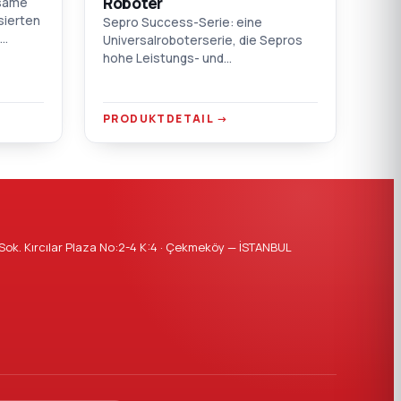
Roboter
nsame
sierten
Sepro Success-Serie: eine
Universalroboterserie, die Sepros
-
hohe Leistungs- und
t PLC-
Zuverlässigkeitsstandards in einem
on 1.000
wirtschaftlichen, zugänglichen
Paket liefert. 3 und 5 Achsen, 60–
PRODUKTDETAIL →
900 t IMM-Kompatibilität, Touch 2-
Steuerung.
ok. Kırcılar Plaza No:2-4 K:4 · Çekmeköy — İSTANBUL