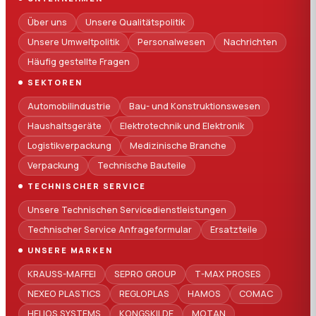
Über uns
Unsere Qualitätspolitik
Unsere Umweltpolitik
Personalwesen
Nachrichten
Häufig gestellte Fragen
SEKTOREN
Automobilindustrie
Bau- und Konstruktionswesen
Haushaltsgeräte
Elektrotechnik und Elektronik
Logistikverpackung
Medizinische Branche
Verpackung
Technische Bauteile
TECHNISCHER SERVICE
Unsere Technischen Servicedienstleistungen
Technischer Service Anfrageformular
Ersatzteile
UNSERE MARKEN
KRAUSS-MAFFEI
SEPRO GROUP
T-MAX PROSES
NEXEO PLASTICS
REGLOPLAS
HAMOS
COMAC
HELIOS SYSTEMS
KONGSKILDE
MOTAN