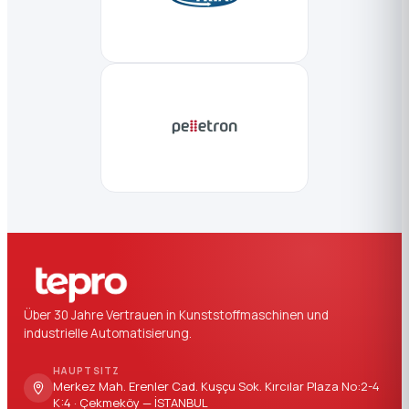
Über 30 Jahre Vertrauen in Kunststoffmaschinen und
industrielle Automatisierung.
HAUPTSITZ
Merkez Mah. Erenler Cad. Kuşçu Sok. Kırcılar Plaza No:2-4
K:4 · Çekmeköy — İSTANBUL