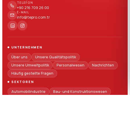
TELEFON
+90 216 709 26 00
E-MAIL
info@tepro.com.tr
UNTERNEHMEN
Über uns
Unsere Qualitätspolitik
Unsere Umweltpolitik
Personalwesen
Nachrichten
Häufig gestellte Fragen
SEKTOREN
Automobilindustrie
Bau- und Konstruktionswesen
Haushaltsgeräte
Elektrotechnik und Elektronik
Logistikverpackung
Medizinische Branche
Verpackung
Technische Bauteile
TECHNISCHER SERVICE