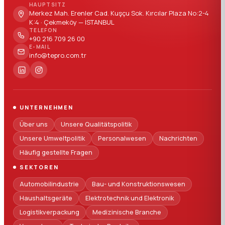
HAUPTSITZ
Merkez Mah. Erenler Cad. Kuşçu Sok. Kırcılar Plaza No:2-4
K:4 · Çekmeköy — İSTANBUL
TELEFON
+90 216 709 26 00
E-MAIL
info@tepro.com.tr
UNTERNEHMEN
Über uns
Unsere Qualitätspolitik
Unsere Umweltpolitik
Personalwesen
Nachrichten
Häufig gestellte Fragen
SEKTOREN
Automobilindustrie
Bau- und Konstruktionswesen
Haushaltsgeräte
Elektrotechnik und Elektronik
Logistikverpackung
Medizinische Branche