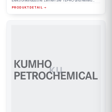
Elektronikindustrie. Lernen Sie TEPRO und Nexeo
kennen.
PRODUKTDETAIL →
KU