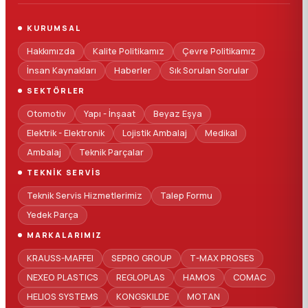
KURUMSAL
Hakkımızda
Kalite Politikamız
Çevre Politikamız
İnsan Kaynakları
Haberler
Sık Sorulan Sorular
SEKTÖRLER
Otomotiv
Yapı - İnşaat
Beyaz Eşya
Elektrik - Elektronik
Lojistik Ambalaj
Medikal
Ambalaj
Teknik Parçalar
TEKNIK SERVIS
Teknik Servis Hizmetlerimiz
Talep Formu
Yedek Parça
MARKALARIMIZ
KRAUSS-MAFFEI
SEPRO GROUP
T-MAX PROSES
NEXEO PLASTICS
REGLOPLAS
HAMOS
COMAC
HELIOS SYSTEMS
KONGSKILDE
MOTAN