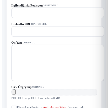
İlgilendiğiniz Pozisyon
OPSIYONEL
LinkedIn URL
OPSIYONEL
Ön Yazı
ZORUNLU
CV / Özgeçmiş
ZORUNLU
PDF, DOC veya DOCX — en fazla 8 MB
Kişisel verilerimin
Aydınlatma Metni
kapsamında