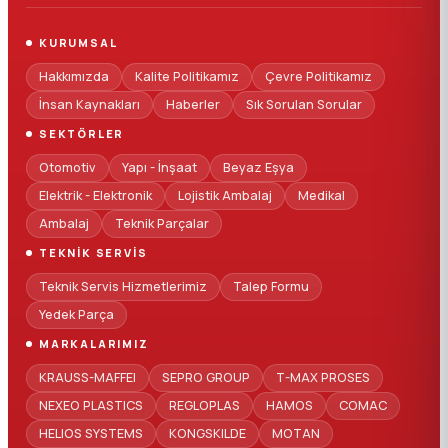
KURUMSAL
Hakkımızda
Kalite Politikamız
Çevre Politikamız
İnsan Kaynakları
Haberler
Sık Sorulan Sorular
SEKTÖRLER
Otomotiv
Yapı - İnşaat
Beyaz Eşya
Elektrik - Elektronik
Lojistik Ambalaj
Medikal
Ambalaj
Teknik Parçalar
TEKNIK SERVIS
Teknik Servis Hizmetlerimiz
Talep Formu
Yedek Parça
MARKALARIMIZ
KRAUSS-MAFFEI
SEPRO GROUP
T-MAX PROSES
NEXEO PLASTICS
REGLOPLAS
HAMOS
COMAC
HELIOS SYSTEMS
KONGSKILDE
MOTAN