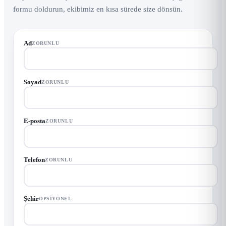
formu doldurun, ekibimiz en kısa sürede size dönsün.
Ad
ZORUNLU
Soyad
ZORUNLU
E-posta
ZORUNLU
Telefon
ZORUNLU
Şehir
OPSIYONEL