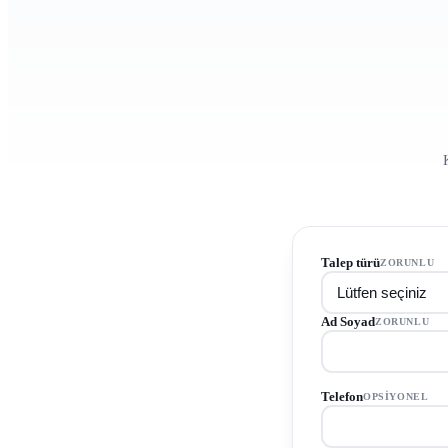
Talep türü
ZORUNLU
Ad Soyad
ZORUNLU
Telefon
OPSIYONEL