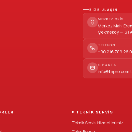
BİZE ULAŞIN
MERKEZ OFIS
Merkez Mah. Erenl
Çekmeköy — İST
TELEFON
+90 216 709 26 
E-POSTA
info@tepro.com.t
ÖRLER
TEKNIK SERVIS
Teknik Servis Hizmetlerimiz
at
Talep Formu