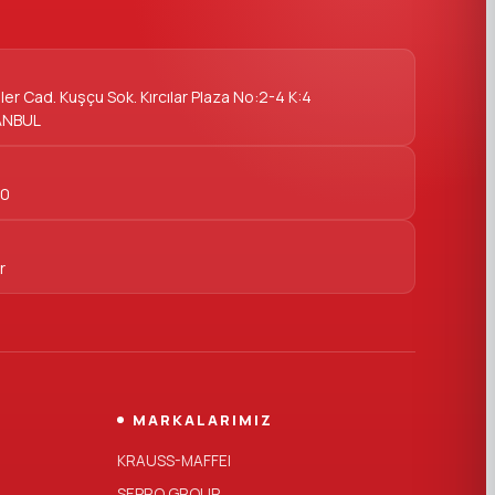
er Cad. Kuşçu Sok. Kırcılar Plaza No:2-4 K:4
ANBUL
00
r
MARKALARIMIZ
KRAUSS-MAFFEI
SEPRO GROUP