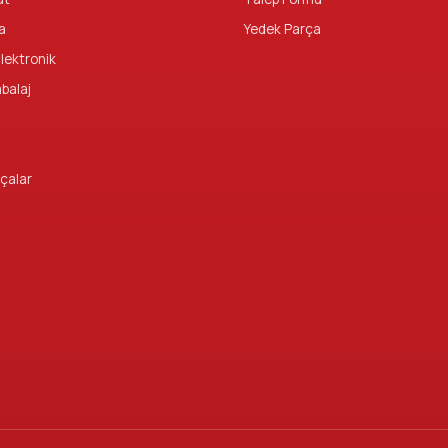
a
Yedek Parça
Elektronik
mbalaj
çalar