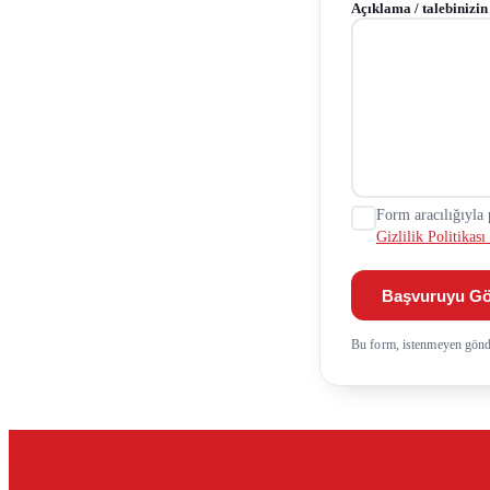
Açıklama / talebinizin
Form aracılığıyla 
Gizlilik Politika
Başvuruyu G
Bu form, istenmeyen gönde