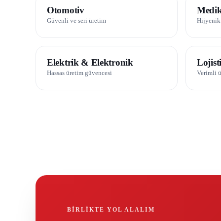
01 / 08
02 /
Otomotiv
Medik
Güvenli ve seri üretim
Hijyenik
06 / 08
07 /
Elektrik & Elektronik
Lojis
Hassas üretim güvencesi
Verimli 
BIRLIKTE YOL ALALIM