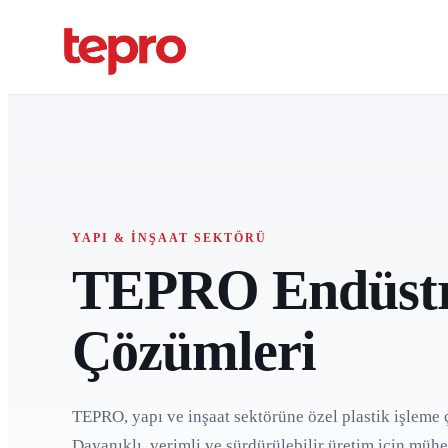
YAPI & İNŞAAT SEKTÖRÜ
TEPRO Endüstr
Çözümleri
TEPRO, yapı ve inşaat sektörüne özel plastik işleme 
Dayanıklı, verimli ve sürdürülebilir üretim için mühe