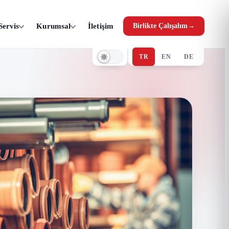
Servis
Kurumsal
İletişim
Birlikte Çalışalım
→
TR
EN
DE