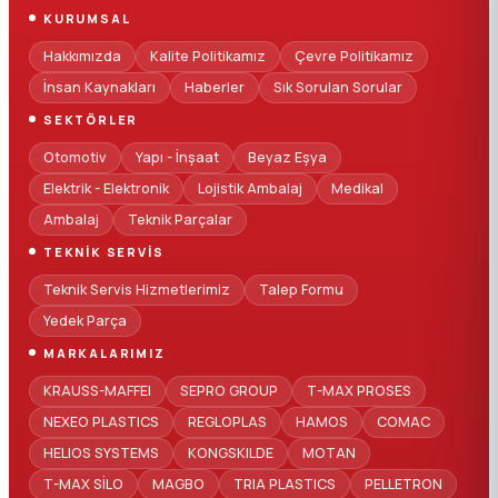
KURUMSAL
Hakkımızda
Kalite Politikamız
Çevre Politikamız
İnsan Kaynakları
Haberler
Sık Sorulan Sorular
SEKTÖRLER
Otomotiv
Yapı - İnşaat
Beyaz Eşya
Elektrik - Elektronik
Lojistik Ambalaj
Medikal
Ambalaj
Teknik Parçalar
TEKNIK SERVIS
Teknik Servis Hizmetlerimiz
Talep Formu
Yedek Parça
MARKALARIMIZ
KRAUSS-MAFFEI
SEPRO GROUP
T-MAX PROSES
NEXEO PLASTICS
REGLOPLAS
HAMOS
COMAC
HELIOS SYSTEMS
KONGSKILDE
MOTAN
T-MAX SİLO
MAGBO
TRIA PLASTICS
PELLETRON