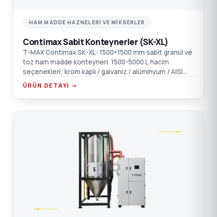
HAM MADDE HAZNELERI VE MIKSERLER
Contimax Sabit Konteynerler (SK-XL)
T-MAX Contimax SK-XL: 1500×1500 mm sabit granül ve
toz ham madde konteyneri. 1500-5000 L hacim
seçenekleri; krom kaplı / galvaniz / alüminyum / AISI
304 SST malzeme.
ÜRÜN DETAYI →
DR