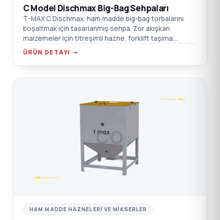
C Model Dischmax Big-Bag Sehpaları
T-MAX C Dischmax: ham madde big-bag torbalarını
boşaltmak için tasarlanmış sehpa. Zor akışkan
malzemeler için titreşimli hazne, forklift taşıma
noktaları, emiş kutusu flanş bağlantısı.
ÜRÜN DETAYI →
CO
HAM MADDE HAZNELERI VE MIKSERLER