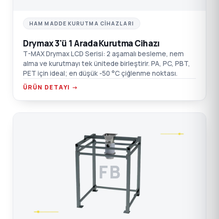
HAM MADDE KURUTMA CIHAZLARI
Drymax 3'ü 1 Arada Kurutma Cihazı
T-MAX Drymax LCD Serisi: 2 aşamalı besleme, nem
alma ve kurutmayı tek ünitede birleştirir. PA, PC, PBT,
PET için ideal; en düşük -50 °C çiğlenme noktası.
ÜRÜN DETAYI →
FB