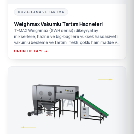
DOZAJLAMA VE TARTMA
Weighmax Vakumlu Tartım Hazneleri
T-MAX Weighmax (SWH serisi): dikey/yatay
mikserlere, hazne ve big-bag'lere yüksek hassasiyetli
vakumlu besleme ve tartım. Tekli, çoklu ham madde ve
merkezi tartım sistemleri.
ÜRÜN DETAYI →
YA