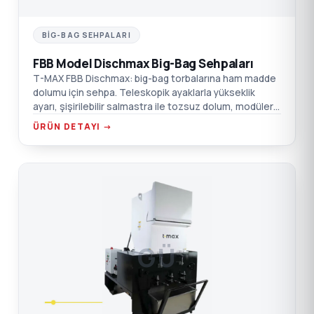
BIG-BAG SEHPALARI
FBB Model Dischmax Big-Bag Sehpaları
T-MAX FBB Dischmax: big-bag torbalarına ham madde
dolumu için sehpa. Teleskopik ayaklarla yükseklik
ayarı, şişirilebilir salmastra ile tozsuz dolum, modüler
tasarım.
ÜRÜN DETAYI →
GÜ