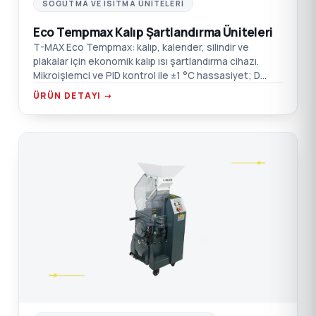
SOĞUTMA VE ISITMA ÜNITELERI
Eco Tempmax Kalıp Şartlandırma Üniteleri
T-MAX Eco Tempmax: kalıp, kalender, silindir ve
plakalar için ekonomik kalıp ısı şartlandırma cihazı.
Mikroişlemci ve PID kontrol ile ±1 °C hassasiyet; D
Serisi'nde iki bağımsız sıcaklık kontrolü.
ÜRÜN DETAYI →
EL