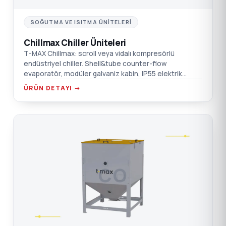
SOĞUTMA VE ISITMA ÜNITELERI
Chillmax Chiller Üniteleri
T-MAX Chillmax: scroll veya vidalı kompresörlü
endüstriyel chiller. Shell&tube counter-flow
evaporatör, modüler galvaniz kabin, IP55 elektrik
panosu, mikroişlemci (Carel/Dixell) kontrolü.
ÜRÜN DETAYI →
CO