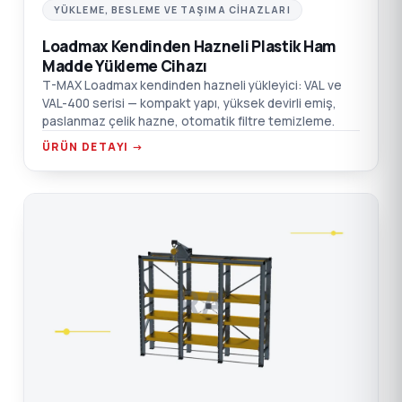
YÜKLEME, BESLEME VE TAŞIMA CIHAZLARI
Loadmax Kendinden Hazneli Plastik Ham
Madde Yükleme Cihazı
T-MAX Loadmax kendinden hazneli yükleyici: VAL ve
VAL-400 serisi — kompakt yapı, yüksek devirli emiş,
paslanmaz çelik hazne, otomatik filtre temizleme.
ÜRÜN DETAYI →
RA