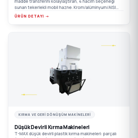
madde transferini kolaylaştıran, 4 hacim seçeneği
sunan tekerlekli mobil hazne. Krom/alüminyum/AISI
304 SST seçenekleri.
ÜRÜN DETAYI →
DÜ
KIRMA VE GERI DÖNÜŞÜM MAKINELERI
Düşük Devirli Kırma Makineleri
T-MAX düşük devirli plastik kırma makineleri: parçalı