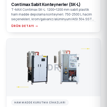
Contimax Sabit Konteynerler (SK-L)
T-MAX Contimax SK-L: 1200×1200 mm sabit plastik
ham madde depolama konteyneri. 750-2500 L hacim
seçenekleri, krom/galvaniz/alüminyum/AISI 304 SST
malzeme opsiyonları.
ÜRÜN DETAYI →
DR
HAM MADDE KURUTMA CIHAZLARI