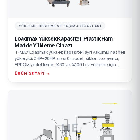
YÜKLEME, BESLEME VE TAŞIMA CIHAZLARI
Loadmax Yüksek Kapasiteli Plastik Ham
Madde Yükleme Cihazı
T-MAX Loadmax yüksek kapasiteli ayrı vakumlu hazneli
yükleyici: 3HP–20HP arası 6 model, siklon toz ayırıcı,
EPROM yedekleme, %30 ve %100 toz yükleme için
uygun.
ÜRÜN DETAYI →
ME