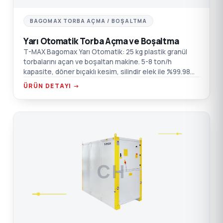
BAGOMAX TORBA AÇMA / BOŞALTMA
Yarı Otomatik Torba Açma ve Boşaltma
T-MAX Bagomax Yarı Otomatik: 25 kg plastik granül
torbalarını açan ve boşaltan makine. 5-8 ton/h
kapasite, döner bıçaklı kesim, silindir elek ile %99.98
boşaltma verimi, AISI 304 paslanmaz, 12 inç
ÜRÜN DETAYI →
dokunmatik PLC.
CH