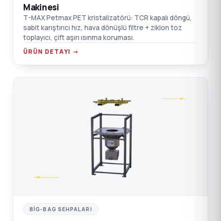
Makinesi
T-MAX Petmax PET kristalizatörü: TCR kapalı döngü,
sabit karıştırıcı hız, hava dönüşlü filtre + ziklon toz
toplayıcı, çift aşırı ısınma koruması.
ÜRÜN DETAYI →
C
BIG-BAG SEHPALARI