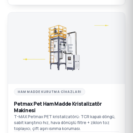
PE
HAM MADDE KURUTMA CIHAZLARI
Petmax Pet Ham Madde Kristalizatör
Makinesi
T-MAX Petmax PET kristalizatörü: TCR kapalı döngü,
sabit karıştırıcı hız, hava dönüşlü filtre + ziklon toz
toplayıcı, çift aşırı ısınma koruması.