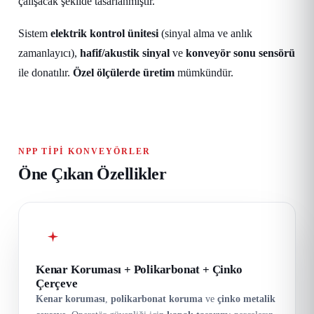
çalışacak şekilde tasarlanmıştır.
Sistem
elektrik kontrol ünitesi
(sinyal alma ve anlık
zamanlayıcı),
hafif/akustik sinyal
ve
konveyör sonu sensörü
ile donatılır.
Özel ölçülerde üretim
mümkündür.
NPP TIPI KONVEYÖRLER
Öne Çıkan Özellikler
Kenar Koruması + Polikarbonat + Çinko
Çerçeve
Kenar koruması
,
polikarbonat koruma
ve
çinko metalik