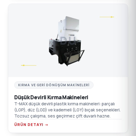
DÜ
KIRMA VE GERI DÖNÜŞÜM MAKINELERI
Düşük Devirli Kırma Makineleri
T-MAX düşük devirli plastik kırma makineleri: parçalı
(LGP), düz (LGD) ve kademeli (LGY) bıçak seçenekleri.
Tozsuz çalışma, ses geçirmez çift duvarlı hazne.
ÜRÜN DETAYI →