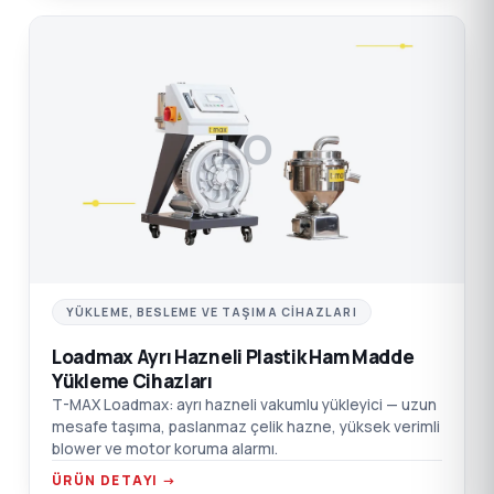
LO
YÜKLEME, BESLEME VE TAŞIMA CIHAZLARI
Loadmax Ayrı Hazneli Plastik Ham Madde
Yükleme Cihazları
T-MAX Loadmax: ayrı hazneli vakumlu yükleyici — uzun
mesafe taşıma, paslanmaz çelik hazne, yüksek verimli
blower ve motor koruma alarmı.
ÜRÜN DETAYI →