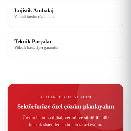
07 / 08
Lojistik Ambalaj
Verimli üretim çözümleri
08 / 08
Teknik Parçalar
Yüksek hassasiyet garantisi
BIRLIKTE YOL ALALIM
Sektörünüze özel çözüm planlayalım
Üretim hattınızı dijital, verimli ve sürdürülebilir
kılacak sistemleri sizin için tasarlayalım.