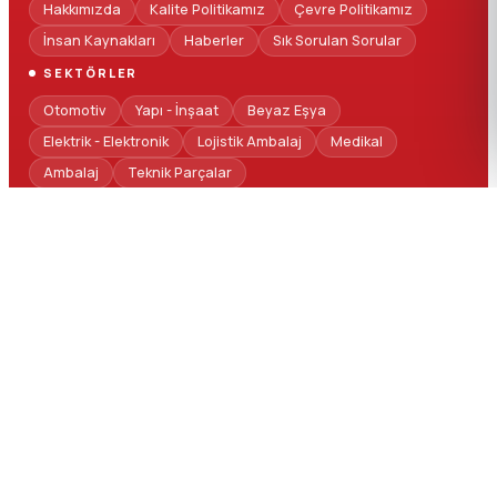
Hakkımızda
Kalite Politikamız
Çevre Politikamız
İnsan Kaynakları
Haberler
Sık Sorulan Sorular
SEKTÖRLER
Otomotiv
Yapı - İnşaat
Beyaz Eşya
Elektrik - Elektronik
Lojistik Ambalaj
Medikal
Ambalaj
Teknik Parçalar
TEKNIK SERVIS
Teknik Servis Hizmetlerimiz
Talep Formu
Yedek Parça
MARKALARIMIZ
KRAUSS-MAFFEI
SEPRO GROUP
T-MAX PROSES
NEXEO PLASTICS
REGLOPLAS
HAMOS
COMAC
HELIOS SYSTEMS
KONGSKILDE
MOTAN
T-MAX SİLO
MAGBO
TRIA PLASTICS
PELLETRON