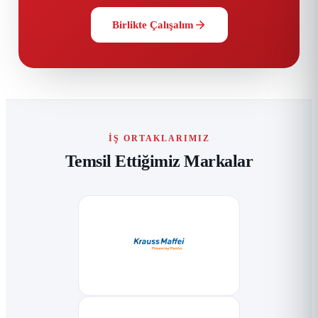
Birlikte Çalışalım
İŞ ORTAKLARIMIZ
Temsil Ettiğimiz Markalar