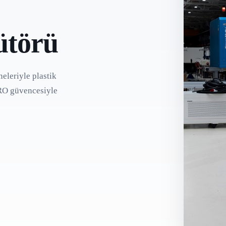
ütörü
eleriyle plastik
PRO güvencesiyle