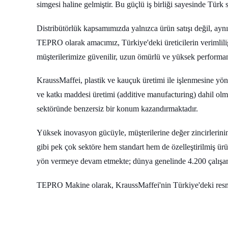
simgesi haline gelmiştir. Bu güçlü iş birliği sayesinde Türk 
Distribütörlük kapsamımızda yalnızca ürün satışı değil, ayn
TEPRO olarak amacımız, Türkiye'deki üreticilerin verimliliği
müşterilerimize güvenilir, uzun ömürlü ve yüksek perform
KraussMaffei, plastik ve kauçuk üretimi ile işlenmesine yön
ve katkı maddesi üretimi (additive manufacturing) dahil ol
sektöründe benzersiz bir konum kazandırmaktadır.
Yüksek inovasyon gücüyle, müşterilerine değer zincirlerini
gibi pek çok sektöre hem standart hem de özelleştirilmiş ür
yön vermeye devam etmekte; dünya genelinde 4.200 çalışanı, 
TEPRO Makine olarak, KraussMaffei'nin Türkiye'deki resmi di