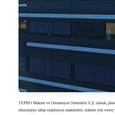
TEPRO Makine ve Otomasyon Sistemleri A.Ş. olarak, plastik
teknolojiye sahip enjeksiyon makineleri, sektöre yön veren y