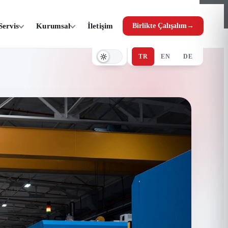
Servis
Kurumsal
İletişim
Birlikte Çalışalım
→
TR
EN
DE