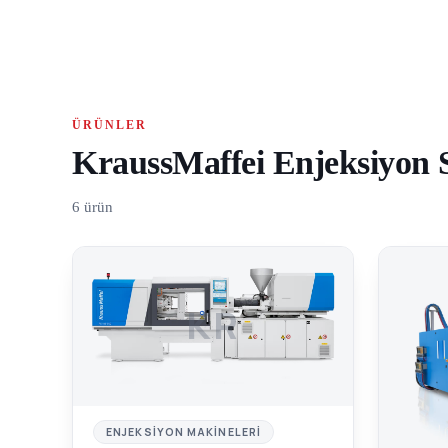
ÜRÜNLER
KraussMaffei Enjeksiyon S
6 ürün
KR
ENJEKSIYON MAKINELERI