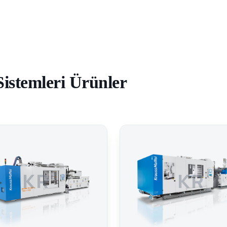
istemleri Ürünler
KR
KR