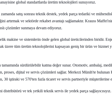
sanayisine global standartlarda üretim teknolojileri sunuyoruz.
ı zamanda satış sonrası teknik destek, yedek parça tedariki ve mühendis
ni artırmak ve sektörde rekabet avantajı sağlamaktır. Krauss Maffei'nin 
anslı çözümler sunmaya devam ediyoruz.
elik makine ve sistemlerin önde gelen global üreticilerinden biridir. En
mak üzere tüm üretim teknolojilerini kapsayan geniş bir ürün ve hizmet 
n tamamında sürdürülebilir katma değer sunar. Otomotiv, ambalaj, medik
ün, proses, dijital ve servis çözümleri sağlar. Merkezi Münih'te buluna
30 iştiraki ve 570'ten fazla ticaret ve servis partneriyle müşterilerine
stribütörü ve tek yetkili teknik servis ile yedek parça sağlayıcısıyız.