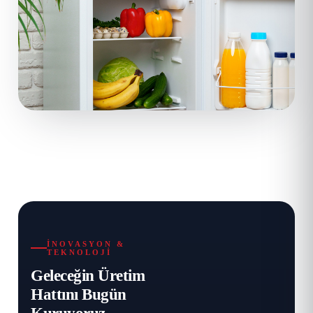
İNOVASYON &
TEKNOLOJI
Geleceğin Üretim
Hattını Bugün