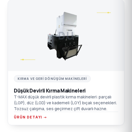
DÜ
KIRMA VE GERI DÖNÜŞÜM MAKINELERI
Düşük Devirli Kırma Makineleri
T-MAX düşük devirli plastik kırma makineleri: parçalı
(LGP), düz (LGD) ve kademeli (LGY) bıçak seçenekleri.
Tozsuz çalışma, ses geçirmez çift duvarlı hazne.
ÜRÜN DETAYI →