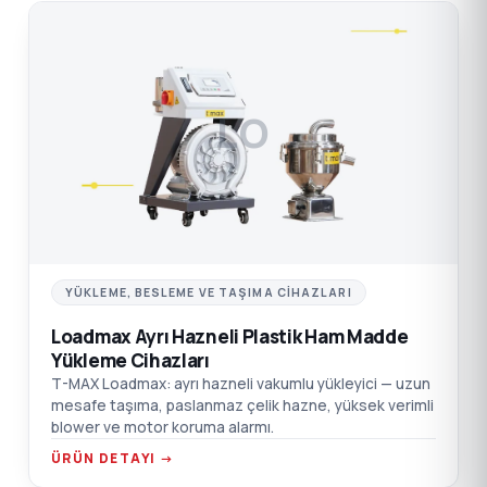
LO
YÜKLEME, BESLEME VE TAŞIMA CIHAZLARI
Loadmax Ayrı Hazneli Plastik Ham Madde
Yükleme Cihazları
T-MAX Loadmax: ayrı hazneli vakumlu yükleyici — uzun
mesafe taşıma, paslanmaz çelik hazne, yüksek verimli
blower ve motor koruma alarmı.
ÜRÜN DETAYI →