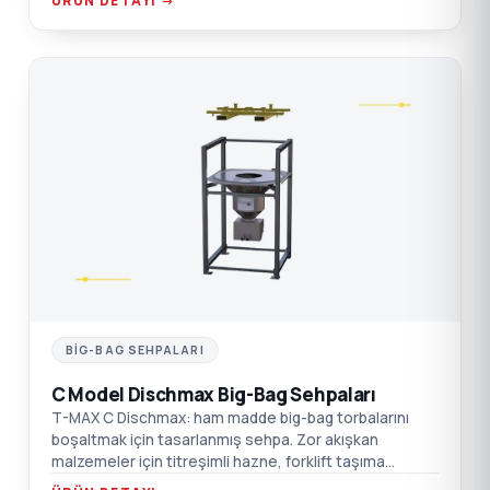
ÜRÜN DETAYI →
C
BIG-BAG SEHPALARI
C Model Dischmax Big-Bag Sehpaları
T-MAX C Dischmax: ham madde big-bag torbalarını
boşaltmak için tasarlanmış sehpa. Zor akışkan
malzemeler için titreşimli hazne, forklift taşıma
noktaları, emiş kutusu flanş bağlantısı.