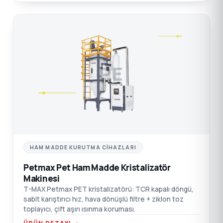
PE
HAM MADDE KURUTMA CIHAZLARI
Petmax Pet Ham Madde Kristalizatör
Makinesi
T-MAX Petmax PET kristalizatörü: TCR kapalı döngü,
sabit karıştırıcı hız, hava dönüşlü filtre + ziklon toz
toplayıcı, çift aşırı ısınma koruması.