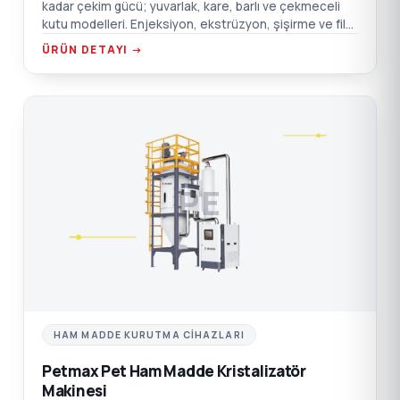
kadar çekim gücü; yuvarlak, kare, barlı ve çekmeceli
kutu modelleri. Enjeksiyon, ekstrüzyon, şişirme ve film
için.
ÜRÜN DETAYI →
PE
HAM MADDE KURUTMA CIHAZLARI
Petmax Pet Ham Madde Kristalizatör
Makinesi