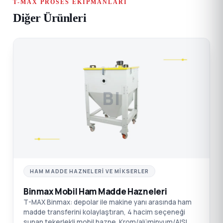
T-MAX PROSES EKIPMANLARI
Diğer Ürünleri
BI
HAM MADDE HAZNELERI VE MIKSERLER
Binmax Mobil Ham Madde Hazneleri
T-MAX Binmax: depolar ile makine yanı arasında ham
madde transferini kolaylaştıran, 4 hacim seçeneği
sunan tekerlekli mobil hazne. Krom/alüminyum/AISI