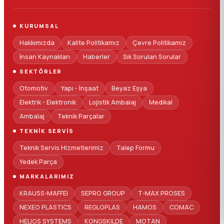
KURUMSAL
Hakkımızda
Kalite Politikamız
Çevre Politikamız
İnsan Kaynakları
Haberler
Sık Sorulan Sorular
SEKTÖRLER
Otomotiv
Yapı - İnşaat
Beyaz Eşya
Elektrik - Elektronik
Lojistik Ambalaj
Medikal
Ambalaj
Teknik Parçalar
TEKNIK SERVIS
Teknik Servis Hizmetlerimiz
Talep Formu
Yedek Parça
MARKALARIMIZ
KRAUSS-MAFFEI
SEPRO GROUP
T-MAX PROSES
NEXEO PLASTICS
REGLOPLAS
HAMOS
COMAC
HELIOS SYSTEMS
KONGSKILDE
MOTAN