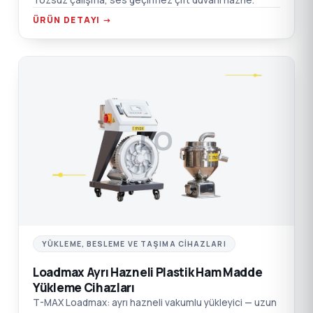
Tozsuz çalışma, ses geçirmez çift duvarlı hazne.
ÜRÜN DETAYI →
LO
YÜKLEME, BESLEME VE TAŞIMA CIHAZLARI
Loadmax Ayrı Hazneli Plastik Ham Madde
Yükleme Cihazları
T-MAX Loadmax: ayrı hazneli vakumlu yükleyici — uzun