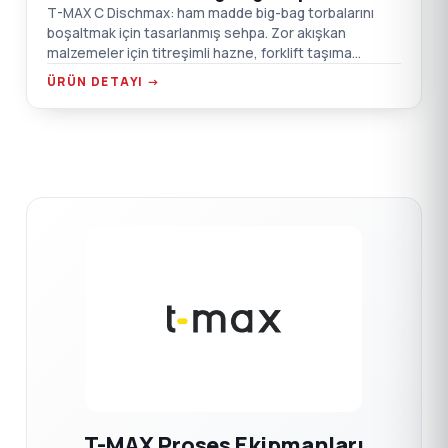
T-MAX C Dischmax: ham madde big-bag torbalarını
boşaltmak için tasarlanmış sehpa. Zor akışkan
malzemeler için titreşimli hazne, forklift taşıma
noktaları, emiş kutusu flanş bağlantısı.
ÜRÜN DETAYI →
T-MAX Proses Ekipmanları