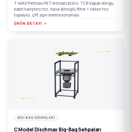
T-MAX Petmax PET kristalizatörü: TCR kapalı döngü,
sabit karıştırıcı hız, hava dönüşlü filtre + ziklon toz
toplayıcı, çift aşırı ısınma koruması.
ÜRÜN DETAYI →
C
BIG-BAG SEHPALARI
C Model Dischmax Big-Bag Sehpaları