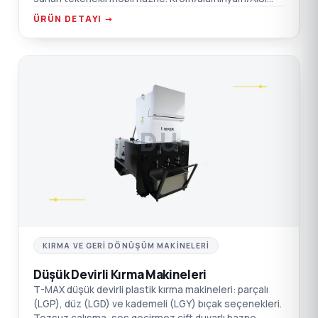
304 SST seçenekleri.
ÜRÜN DETAYI →
DÜ
KIRMA VE GERI DÖNÜŞÜM MAKINELERI
Düşük Devirli Kırma Makineleri
T-MAX düşük devirli plastik kırma makineleri: parçalı
(LGP), düz (LGD) ve kademeli (LGY) bıçak seçenekleri.