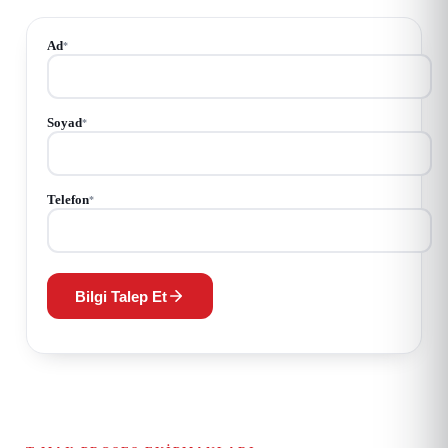
Ad
*
Soyad
*
Telefon
*
Bilgi Talep Et