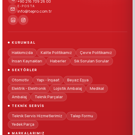
+90 216 709 26 00
E-POSTA
info@tepro.com.tr
KURUMSAL
Hakkımızda
Kalite Politikamız
Çevre Politikamız
İnsan Kaynakları
Haberler
Sık Sorulan Sorular
SEKTÖRLER
Otomotiv
Yapı - İnşaat
Beyaz Eşya
Elektrik - Elektronik
Lojistik Ambalaj
Medikal
Ambalaj
Teknik Parçalar
TEKNIK SERVIS
Teknik Servis Hizmetlerimiz
Talep Formu
Yedek Parça
MARKALARIMIZ