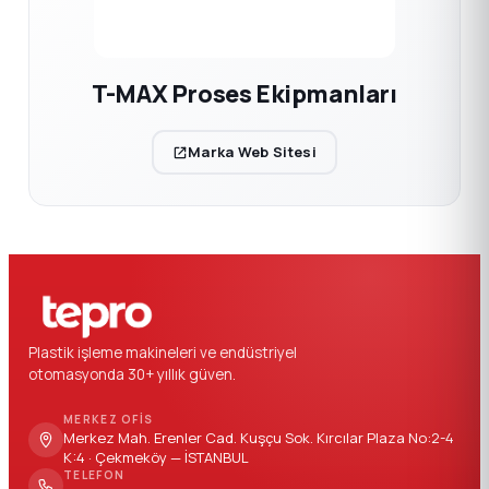
T-MAX Proses Ekipmanları
Marka Web Sitesi
Plastik işleme makineleri ve endüstriyel
otomasyonda 30+ yıllık güven.
MERKEZ OFIS
Merkez Mah. Erenler Cad. Kuşçu Sok. Kırcılar Plaza No:2-4
K:4 · Çekmeköy — İSTANBUL
TELEFON