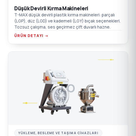
Düşük Devirli Kırma Makineleri
T-MAX düşük devirli plastik kırma makineleri: parçalı
(LGP), düz (LGD) ve kademeli (LGY) bıçak seçenekleri.
Tozsuz çalışma, ses geçirmez çift duvarlı hazne.
ÜRÜN DETAYI →
LO
YÜKLEME, BESLEME VE TAŞIMA CIHAZLARI