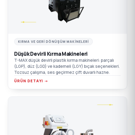
KIRMA VE GERI DÖNÜŞÜM MAKINELERI
Düşük Devirli Kırma Makineleri
T-MAX düşük devirli plastik kırma makineleri: parçalı
(LGP), düz (LGD) ve kademeli (LGY) bıçak seçenekleri.
Tozsuz çalışma, ses geçirmez çift duvarlı hazne.
ÜRÜN DETAYI →
LO