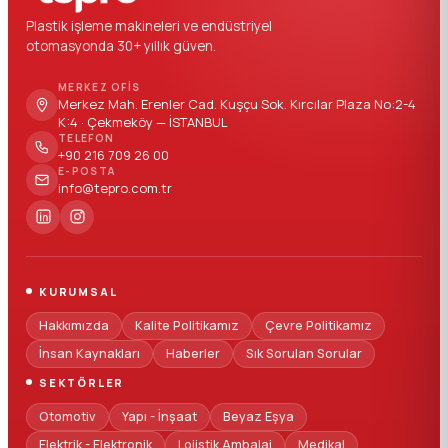
Plastik işleme makineleri ve endüstriyel
otomasyonda 30+ yıllık güven.
MERKEZ OFIS
Merkez Mah. Erenler Cad. Kuşçu Sok. Kırcılar Plaza No:2-4
K:4 · Çekmeköy — İSTANBUL
TELEFON
+90 216 709 26 00
E-POSTA
info@tepro.com.tr
KURUMSAL
Hakkımızda
Kalite Politikamız
Çevre Politikamız
İnsan Kaynakları
Haberler
Sık Sorulan Sorular
SEKTÖRLER
Otomotiv
Yapı - İnşaat
Beyaz Eşya
Elektrik - Elektronik
Lojistik Ambalaj
Medikal