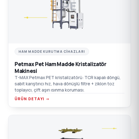
PE
HAM MADDE KURUTMA CIHAZLARI
Petmax Pet Ham Madde Kristalizatör
Makinesi
T-MAX Petmax PET kristalizatörü: TCR kapalı döngü,
sabit karıştırıcı hız, hava dönüşlü filtre + ziklon toz
toplayıcı, çift aşırı ısınma koruması.
ÜRÜN DETAYI →