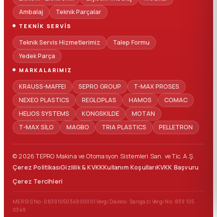
Ambalaj
Teknik Parçalar
TEKNIK SERVIS
Teknik Servis Hizmetlerimiz
Talep Formu
Yedek Parça
MARKALARIMIZ
KRAUSS-MAFFEI
SEPRO GROUP
T-MAX PROSES
NEXEO PLASTICS
REGLOPLAS
HAMOS
COMAC
HELIOS SYSTEMS
KONGSKILDE
MOTAN
T-MAX SİLO
MAGBO
TRIA PLASTICS
PELLETRON
© 2026 TEPRO Makina ve Otomasyon Sistemleri San. ve Tic. A.Ş.
Çerez Politikası
Gizlilik & KVKK
Kullanım Koşulları
KVKK Başvuru
Çerez Tercihleri
MERSIS No: 0839105034900001
Vergi Dairesi: Sarıgazi
Vergi No: 839 105
0349