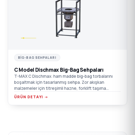
C
BIG-BAG SEHPALARI
C Model Dischmax Big-Bag Sehpaları
T-MAX C Dischmax: ham madde big-bag torbalarını
boşaltmak için tasarlanmış sehpa. Zor akışkan
malzemeler için titreşimli hazne, forklift taşıma
noktaları, emiş kutusu flanş bağlantısı.
ÜRÜN DETAYI →