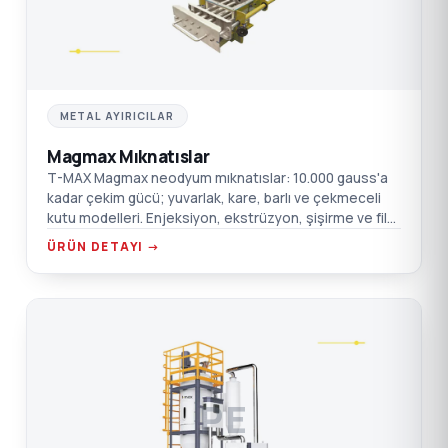
METAL AYIRICILAR
Magmax Mıknatıslar
T-MAX Magmax neodyum mıknatıslar: 10.000 gauss'a
kadar çekim gücü; yuvarlak, kare, barlı ve çekmeceli
kutu modelleri. Enjeksiyon, ekstrüzyon, şişirme ve film
için.
ÜRÜN DETAYI →
PE