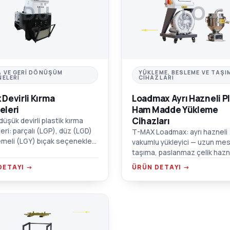
DÜ
LO
A VE GERI DÖNÜŞÜM
YÜKLEME, BESLEME VE TAŞI
NELERI
CIHAZLARI
 Devirli Kırma
Loadmax Ayrı Hazneli Pl
eleri
Ham Madde Yükleme
Cihazları
üşük devirli plastik kırma
eri: parçalı (LGP), düz (LGD)
T-MAX Loadmax: ayrı hazneli
meli (LGY) bıçak seçenekleri.
vakumlu yükleyici — uzun me
çalışma, ses geçirmez çift
taşıma, paslanmaz çelik hazn
 hazne.
yüksek verimli blower ve mot
DETAYI →
ÜRÜN DETAYI →
koruma alarmı.