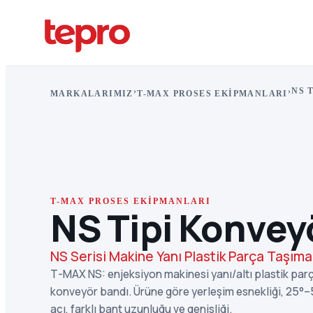
›
›
NS 
MARKALARIMIZ
T-MAX PROSES EKIPMANLARI
T-MAX PROSES EKIPMANLARI
NS Tipi Konvey
NS Serisi Makine Yanı Plastik Parça Taşım
T-MAX NS: enjeksiyon makinesi yanı/altı plastik par
konveyör bandı. Ürüne göre yerleşim esnekliği, 25°–
açı, farklı bant uzunluğu ve genişliği.