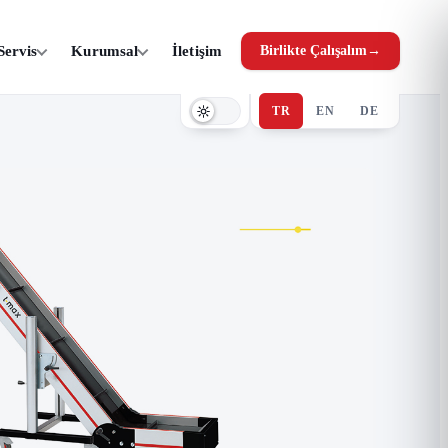
Servis
Kurumsal
İletişim
Birlikte Çalışalım
→
TR
EN
DE