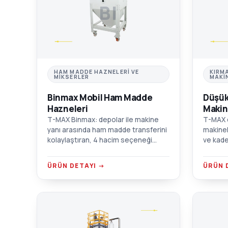
BI
HAM MADDE HAZNELERI VE
KIRM
MIKSERLER
MAKI
Binmax Mobil Ham Madde
Düşük
Hazneleri
Makin
T-MAX Binmax: depolar ile makine
T-MAX d
yanı arasında ham madde transferini
makinel
kolaylaştıran, 4 hacim seçeneği
ve kade
sunan tekerlekli mobil hazne.
Tozsuz 
Krom/alüminyum/AISI 304 SST
duvarlı
ÜRÜN DETAYI →
ÜRÜN 
seçenekleri.