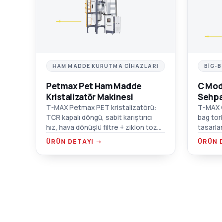
PE
HAM MADDE KURUTMA CIHAZLARI
BIG-
Petmax Pet Ham Madde
C Mod
Kristalizatör Makinesi
Sehpa
T-MAX Petmax PET kristalizatörü:
T-MAX 
TCR kapalı döngü, sabit karıştırıcı
bag tor
hız, hava dönüşlü filtre + ziklon toz
tasarla
toplayıcı, çift aşırı ısınma koruması.
malzeme
ÜRÜN DETAYI →
ÜRÜN 
forklif
flanş ba