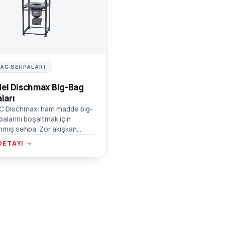
C
BAG SEHPALARI
el Dischmax Big-Bag
ları
C Dischmax: ham madde big-
balarını boşaltmak için
nmış sehpa. Zor akışkan
ler için titreşimli hazne,
DETAYI →
t taşıma noktaları, emiş kutusu
ğlantısı.