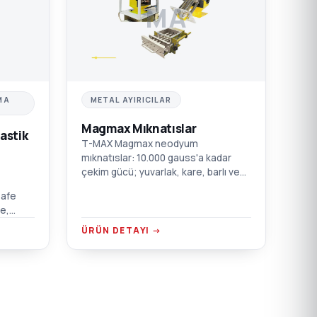
MA
MA
METAL AYIRICILAR
Magmax Mıknatıslar
astik
T-MAX Magmax neodyum
mıknatıslar: 10.000 gauss'a kadar
çekim gücü; yuvarlak, kare, barlı ve
çekmeceli kutu modelleri.
safe
Enjeksiyon, ekstrüzyon, şişirme ve
e,
film için.
or
ÜRÜN DETAYI →