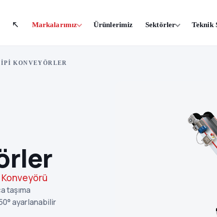
Markalarımız
Ürünlerimiz
Sektörler
Teknik 
TIPI KONVEYÖRLER
örler
a Konveyörü
ça taşıma
50° ayarlanabilir