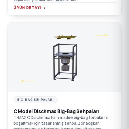
ÜRÜN DETAYI →
C
BIG-BAG SEHPALARI
C Model Dischmax Big-Bag Sehpaları
T-MAX C Dischmax: ham madde big-bag torbalarını
boşaltmak için tasarlanmış sehpa. Zor akışkan