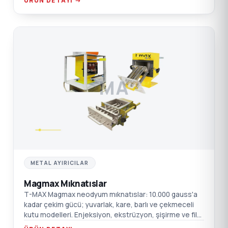
ÜRÜN DETAYI →
MA
METAL AYIRICILAR
Magmax Mıknatıslar
T-MAX Magmax neodyum mıknatıslar: 10.000 gauss'a
kadar çekim gücü; yuvarlak, kare, barlı ve çekmeceli
kutu modelleri. Enjeksiyon, ekstrüzyon, şişirme ve film
için.