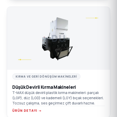
DÜ
KIRMA VE GERI DÖNÜŞÜM MAKINELERI
Düşük Devirli Kırma Makineleri
T-MAX düşük devirli plastik kırma makineleri: parçalı
(LGP), düz (LGD) ve kademeli (LGY) bıçak seçenekleri.
Tozsuz çalışma, ses geçirmez çift duvarlı hazne.
ÜRÜN DETAYI →