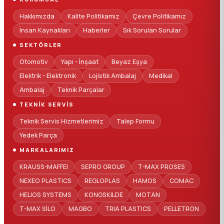
Hakkımızda
Kalite Politikamız
Çevre Politikamız
İnsan Kaynakları
Haberler
Sık Sorulan Sorular
SEKTÖRLER
Otomotiv
Yapı - İnşaat
Beyaz Eşya
Elektrik - Elektronik
Lojistik Ambalaj
Medikal
Ambalaj
Teknik Parçalar
TEKNIK SERVIS
Teknik Servis Hizmetlerimiz
Talep Formu
Yedek Parça
MARKALARIMIZ
KRAUSS-MAFFEI
SEPRO GROUP
T-MAX PROSES
NEXEO PLASTICS
REGLOPLAS
HAMOS
COMAC
HELIOS SYSTEMS
KONGSKILDE
MOTAN
T-MAX SİLO
MAGBO
TRIA PLASTICS
PELLETRON