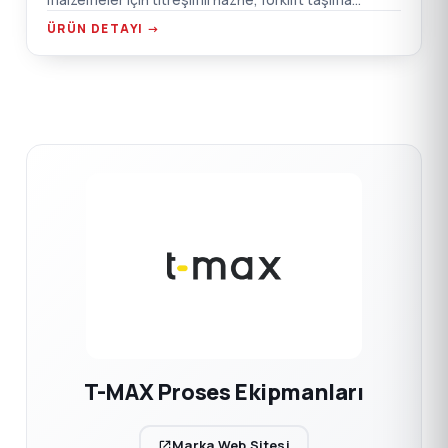
malzemeler için titreşimli hazne, forklift taşıma
noktaları, emiş kutusu flanş bağlantısı.
ÜRÜN DETAYI →
T-MAX Proses Ekipmanları
Marka Web Sitesi