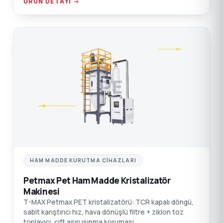
ÜRÜN DETAYI →
PE
HAM MADDE KURUTMA CIHAZLARI
Petmax Pet Ham Madde Kristalizatör
Makinesi
T-MAX Petmax PET kristalizatörü: TCR kapalı döngü,
sabit karıştırıcı hız, hava dönüşlü filtre + ziklon toz
toplayıcı, çift aşırı ısınma koruması.