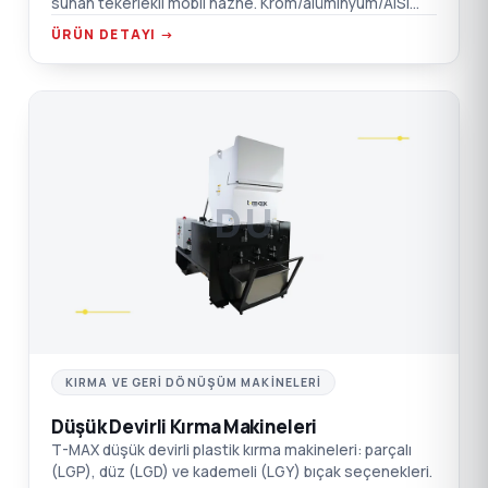
sunan tekerlekli mobil hazne. Krom/alüminyum/AISI
304 SST seçenekleri.
ÜRÜN DETAYI →
DÜ
KIRMA VE GERI DÖNÜŞÜM MAKINELERI
Düşük Devirli Kırma Makineleri
T-MAX düşük devirli plastik kırma makineleri: parçalı
(LGP), düz (LGD) ve kademeli (LGY) bıçak seçenekleri.