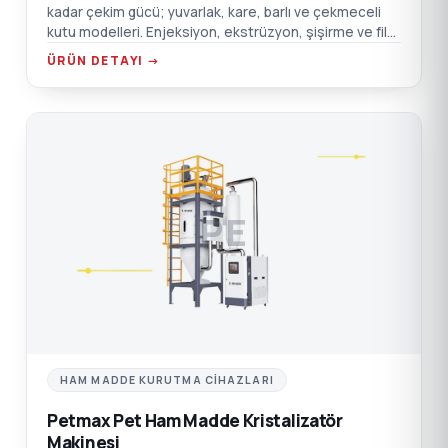
kadar çekim gücü; yuvarlak, kare, barlı ve çekmeceli
kutu modelleri. Enjeksiyon, ekstrüzyon, şişirme ve film
için.
ÜRÜN DETAYI →
PE
HAM MADDE KURUTMA CIHAZLARI
Petmax Pet Ham Madde Kristalizatör
Makinesi