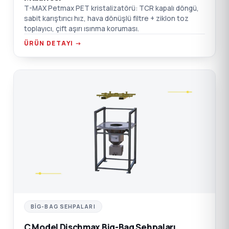
T-MAX Petmax PET kristalizatörü: TCR kapalı döngü,
sabit karıştırıcı hız, hava dönüşlü filtre + ziklon toz
toplayıcı, çift aşırı ısınma koruması.
ÜRÜN DETAYI →
C
BIG-BAG SEHPALARI
C Model Dischmax Big-Bag Sehpaları