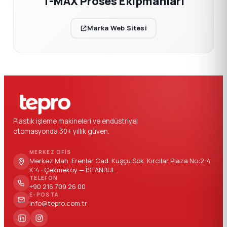
T-MAX Proses Ekipmanları
Marka Web Sitesi
Plastik işleme makineleri ve endüstriyel
otomasyonda 30+ yıllık güven.
MERKEZ OFIS
Merkez Mah. Erenler Cad. Kuşçu Sok. Kırcılar Plaza No:2-4
K:4 · Çekmeköy — İSTANBUL
TELEFON
+90 216 709 26 00
E-POSTA
info@tepro.com.tr