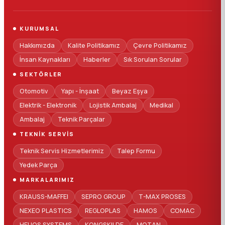
KURUMSAL
Hakkımızda
Kalite Politikamız
Çevre Politikamız
İnsan Kaynakları
Haberler
Sık Sorulan Sorular
SEKTÖRLER
Otomotiv
Yapı - İnşaat
Beyaz Eşya
Elektrik - Elektronik
Lojistik Ambalaj
Medikal
Ambalaj
Teknik Parçalar
TEKNIK SERVIS
Teknik Servis Hizmetlerimiz
Talep Formu
Yedek Parça
MARKALARIMIZ
KRAUSS-MAFFEI
SEPRO GROUP
T-MAX PROSES
NEXEO PLASTICS
REGLOPLAS
HAMOS
COMAC
HELIOS SYSTEMS
KONGSKILDE
MOTAN