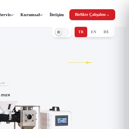
Servis
Kurumsal
İletişim
Birlikte Çalışalım
→
TR
EN
DE