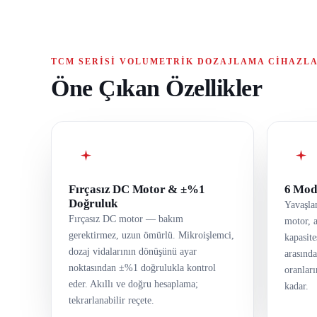
TCM SERISI VOLUMETRIK DOZAJLAMA CIHAZL
Öne Çıkan Özellikler
Fırçasız DC Motor & ±%1
6 Mode
Doğruluk
Yavaşla
Fırçasız DC motor — bakım
motor, a
gerektirmez, uzun ömürlü. Mikroişlemci,
kapasite
dozaj vidalarının dönüşünü ayar
arasında
noktasından ±%1 doğrulukla kontrol
oranlar
eder. Akıllı ve doğru hesaplama;
kadar.
tekrarlanabilir reçete.