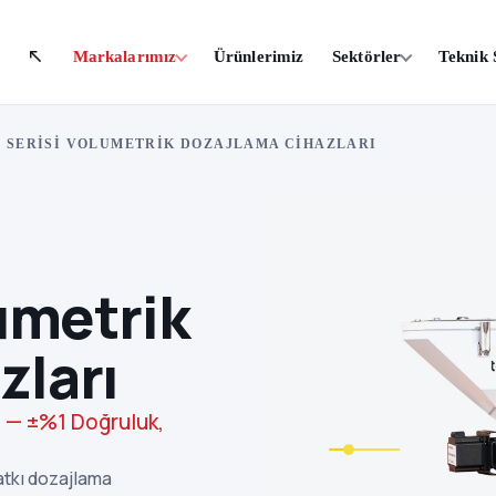
Markalarımız
Ürünlerimiz
Sektörler
Teknik 
 SERISI VOLUMETRIK DOZAJLAMA CIHAZLARI
umetrik
zları
ı — ±%1 Doğruluk,
atkı dozajlama