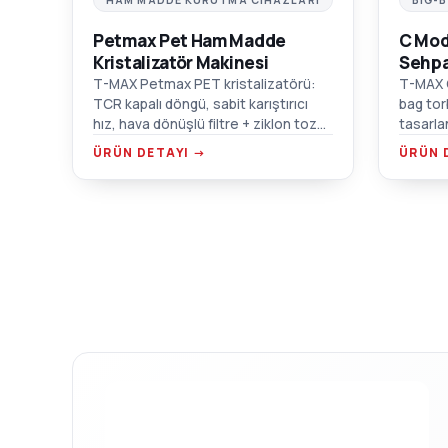
Petmax Pet Ham Madde
C Mod
Kristalizatör Makinesi
Sehpa
T-MAX Petmax PET kristalizatörü:
T-MAX 
TCR kapalı döngü, sabit karıştırıcı
bag tor
hız, hava dönüşlü filtre + ziklon toz
tasarla
toplayıcı, çift aşırı ısınma koruması.
malzeme
ÜRÜN DETAYI →
ÜRÜN 
forklif
flanş ba