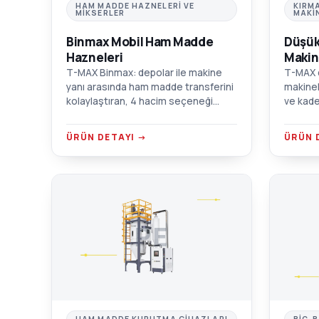
HAM MADDE HAZNELERI VE
KIRM
MIKSERLER
MAKI
Binmax Mobil Ham Madde
Düşük
Hazneleri
Makin
T-MAX Binmax: depolar ile makine
T-MAX d
yanı arasında ham madde transferini
makinel
kolaylaştıran, 4 hacim seçeneği
ve kade
sunan tekerlekli mobil hazne.
Tozsuz 
Krom/alüminyum/AISI 304 SST
duvarlı
ÜRÜN DETAYI →
ÜRÜN 
seçenekleri.
PE
HAM MADDE KURUTMA CIHAZLARI
BIG-