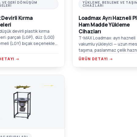
A VE GERI DÖNÜŞÜM
YÜKLEME, BESLEME VE TAŞI
NELERI
CIHAZLARI
 Devirli Kırma
Loadmax Ayrı Hazneli Pl
eleri
Ham Madde Yükleme
Cihazları
üşük devirli plastik kırma
eri: parçalı (LGP), düz (LGD)
T-MAX Loadmax: ayrı hazneli
meli (LGY) bıçak seçenekleri.
vakumlu yükleyici — uzun me
çalışma, ses geçirmez çift
taşıma, paslanmaz çelik hazn
 hazne.
yüksek verimli blower ve mot
DETAYI →
ÜRÜN DETAYI →
koruma alarmı.
C
BAG SEHPALARI