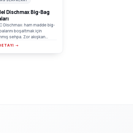
el Dischmax Big-Bag
ları
C Dischmax: ham madde big-
balarını boşaltmak için
nmış sehpa. Zor akışkan
ler için titreşimli hazne,
DETAYI →
t taşıma noktaları, emiş kutusu
ğlantısı.