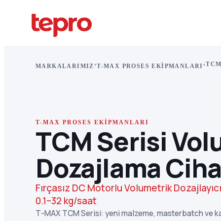
›
›
TCM
MARKALARIMIZ
T-MAX PROSES EKIPMANLARI
T-MAX PROSES EKIPMANLARI
TCM Serisi Vol
Dozajlama Ciha
Fırçasız DC Motorlu Volumetrik Dozajlayıc
0.1–32 kg/saat
T-MAX TCM Serisi: yeni malzeme, masterbatch ve k