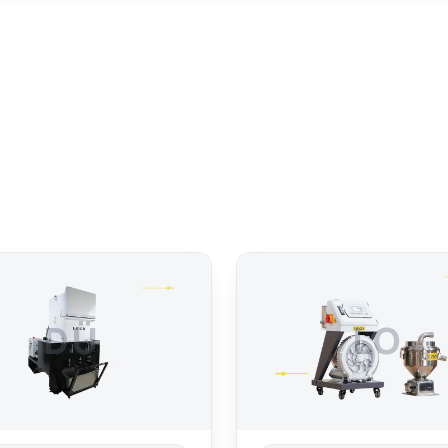
DÜ
LO