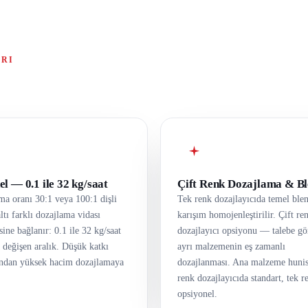
ARI
l — 0.1 ile 32 kg/saat
Çift Renk Dozajlama & B
ma oranı 30:1 veya 100:1 dişli
Tek renk dozajlayıcıda temel blen
ltı farklı dozajlama vidası
karışım homojenleştirilir. Çift re
sine bağlanır: 0.1 ile 32 kg/saat
dozajlayıcı opsiyonu — talebe gö
 değişen aralık. Düşük katkı
ayrı malzemenin eş zamanlı
ından yüksek hacim dozajlamaya
dozajlanması. Ana malzeme hunisi
renk dozajlayıcıda standart, tek r
opsiyonel.