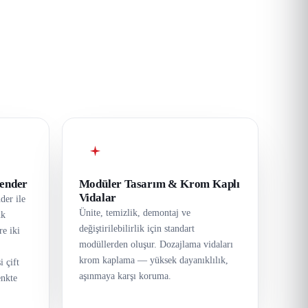
lender
Modüler Tasarım & Krom Kaplı
Vidalar
der ile
Ünite, temizlik, demontaj ve
nk
değiştirilebilirlik için standart
re iki
modüllerden oluşur. Dozajlama vidaları
krom kaplama — yüksek dayanıklılık,
 çift
aşınmaya karşı koruma.
enkte