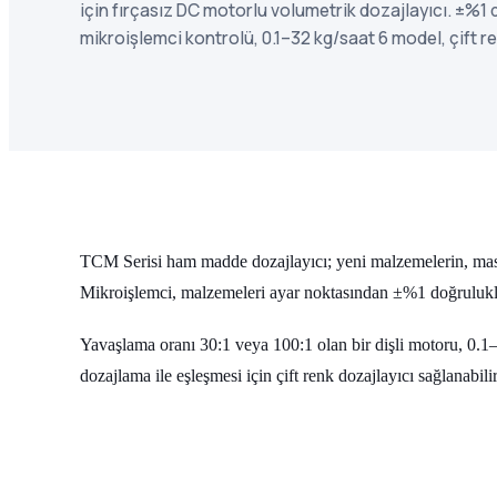
için fırçasız DC motorlu volumetrik dozajlayıcı. ±%1 
mikroişlemci kontrolü, 0.1–32 kg/saat 6 model, çift r
TCM Serisi ham madde dozajlayıcı; yeni malzemelerin, master
Mikroişlemci, malzemeleri ayar noktasından ±%1 doğrulukla
Yavaşlama oranı 30:1 veya 100:1 olan bir dişli motoru, 0.1–
dozajlama ile eşleşmesi için çift renk dozajlayıcı sağlanabilir