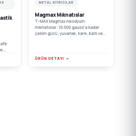
MA
METAL AYIRICILAR
Magmax Mıknatıslar
astik
T-MAX Magmax neodyum
mıknatıslar: 10.000 gauss'a kadar
çekim gücü; yuvarlak, kare, barlı ve
çekmeceli kutu modelleri.
safe
Enjeksiyon, ekstrüzyon, şişirme ve
e,
film için.
or
ÜRÜN DETAYI →