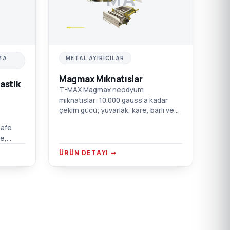
MA
METAL AYIRICILAR
Magmax Mıknatıslar
astik
T-MAX Magmax neodyum
mıknatıslar: 10.000 gauss'a kadar
çekim gücü; yuvarlak, kare, barlı ve
çekmeceli kutu modelleri.
safe
Enjeksiyon, ekstrüzyon, şişirme ve
e,
film için.
or
ÜRÜN DETAYI →