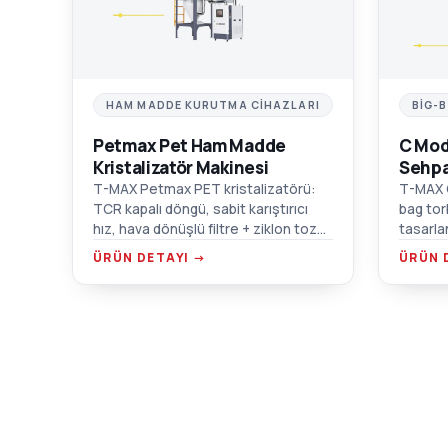
HAM MADDE KURUTMA CIHAZLARI
BIG-
Petmax Pet Ham Madde
C Mod
Kristalizatör Makinesi
Sehpa
T-MAX Petmax PET kristalizatörü:
T-MAX 
TCR kapalı döngü, sabit karıştırıcı
bag tor
hız, hava dönüşlü filtre + ziklon toz
tasarla
toplayıcı, çift aşırı ısınma koruması.
malzeme
ÜRÜN DETAYI →
ÜRÜN 
forklif
flanş ba