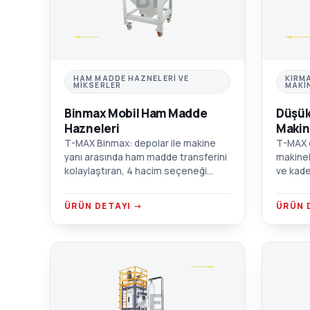
HAM MADDE HAZNELERI VE
KIRM
MIKSERLER
MAKI
Binmax Mobil Ham Madde
Düşük
Hazneleri
Makin
T-MAX Binmax: depolar ile makine
T-MAX d
yanı arasında ham madde transferini
makinel
kolaylaştıran, 4 hacim seçeneği
ve kade
sunan tekerlekli mobil hazne.
Tozsuz 
Krom/alüminyum/AISI 304 SST
duvarlı
ÜRÜN DETAYI →
ÜRÜN 
seçenekleri.
PE