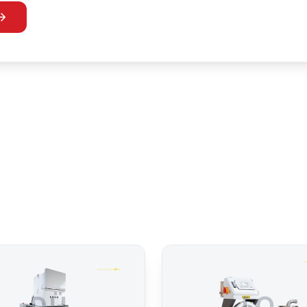
DÜ
LO