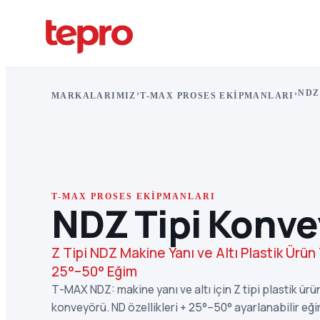
›
›
NDZ
MARKALARIMIZ
T-MAX PROSES EKIPMANLARI
T-MAX PROSES EKIPMANLARI
NDZ Tipi Konve
Z Tipi NDZ Makine Yanı ve Altı Plastik Ür
25°–50° Eğim
T-MAX NDZ: makine yanı ve altı için Z tipi plastik ür
konveyörü. ND özellikleri + 25°–50° ayarlanabilir eğ