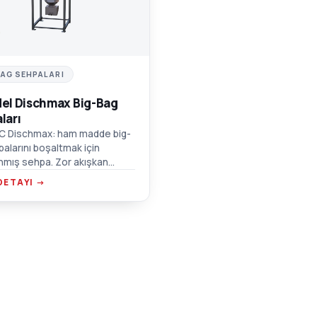
BAG SEHPALARI
el Dischmax Big-Bag
ları
C Dischmax: ham madde big-
balarını boşaltmak için
nmış sehpa. Zor akışkan
ler için titreşimli hazne,
DETAYI →
t taşıma noktaları, emiş kutusu
ğlantısı.