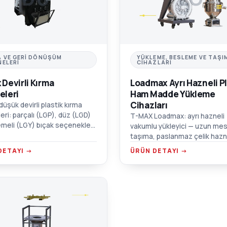
A VE GERI DÖNÜŞÜM
YÜKLEME, BESLEME VE TAŞI
NELERI
CIHAZLARI
 Devirli Kırma
Loadmax Ayrı Hazneli Pl
eleri
Ham Madde Yükleme
Cihazları
üşük devirli plastik kırma
eri: parçalı (LGP), düz (LGD)
T-MAX Loadmax: ayrı hazneli
meli (LGY) bıçak seçenekleri.
vakumlu yükleyici — uzun me
çalışma, ses geçirmez çift
taşıma, paslanmaz çelik hazn
 hazne.
yüksek verimli blower ve mot
DETAYI →
ÜRÜN DETAYI →
koruma alarmı.
C