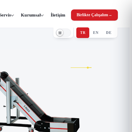
Servis
Kurumsal
İletişim
Birlikte Çalışalım
→
TR
EN
DE