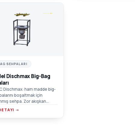
C
BAG SEHPALARI
el Dischmax Big-Bag
ları
C Dischmax: ham madde big-
balarını boşaltmak için
nmış sehpa. Zor akışkan
ler için titreşimli hazne,
DETAYI →
t taşıma noktaları, emiş kutusu
ğlantısı.