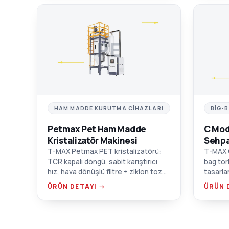
PE
HAM MADDE KURUTMA CIHAZLARI
BIG-
Petmax Pet Ham Madde
C Mod
Kristalizatör Makinesi
Sehpa
T-MAX Petmax PET kristalizatörü:
T-MAX 
TCR kapalı döngü, sabit karıştırıcı
bag tor
hız, hava dönüşlü filtre + ziklon toz
tasarla
toplayıcı, çift aşırı ısınma koruması.
malzeme
ÜRÜN DETAYI →
ÜRÜN 
forklif
flanş ba