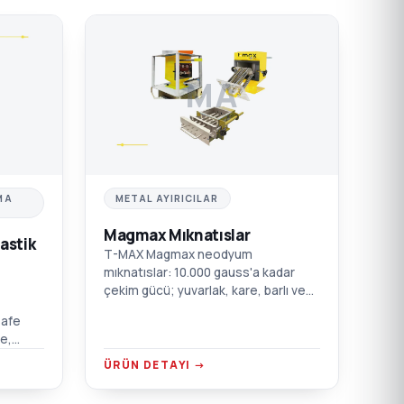
MA
MA
METAL AYIRICILAR
Magmax Mıknatıslar
astik
T-MAX Magmax neodyum
mıknatıslar: 10.000 gauss'a kadar
çekim gücü; yuvarlak, kare, barlı ve
çekmeceli kutu modelleri.
safe
Enjeksiyon, ekstrüzyon, şişirme ve
e,
film için.
or
ÜRÜN DETAYI →