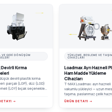
DÜ
LO
A VE GERI DÖNÜŞÜM
YÜKLEME, BESLEME VE TAŞI
NELERI
CIHAZLARI
 Devirli Kırma
Loadmax Ayrı Hazneli Pl
eleri
Ham Madde Yükleme
Cihazları
üşük devirli plastik kırma
eri: parçalı (LGP), düz (LGD)
T-MAX Loadmax: ayrı hazneli
meli (LGY) bıçak seçenekleri.
vakumlu yükleyici — uzun me
çalışma, ses geçirmez çift
taşıma, paslanmaz çelik hazn
 hazne.
yüksek verimli blower ve mot
DETAYI →
ÜRÜN DETAYI →
koruma alarmı.