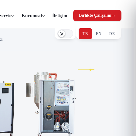
Servis
Kurumsal
İletişim
Birlikte Çalışalım
→
TR
EN
DE
ZI