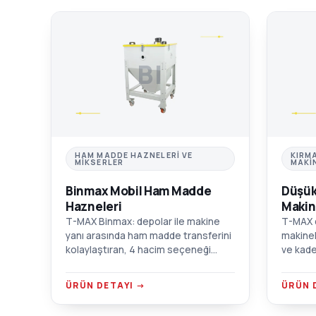
BI
HAM MADDE HAZNELERI VE
KIRM
MIKSERLER
MAKI
Binmax Mobil Ham Madde
Düşük
Hazneleri
Makin
T-MAX Binmax: depolar ile makine
T-MAX d
yanı arasında ham madde transferini
makinel
kolaylaştıran, 4 hacim seçeneği
ve kade
sunan tekerlekli mobil hazne.
Tozsuz 
Krom/alüminyum/AISI 304 SST
duvarlı
ÜRÜN DETAYI →
ÜRÜN 
seçenekleri.