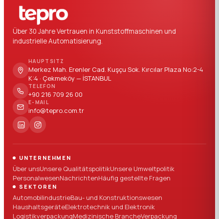
Über 30 Jahre Vertrauen in Kunststoffmaschinen und
industrielle Automatisierung.
HAUPTSITZ
Merkez Mah. Erenler Cad. Kuşçu Sok. Kırcılar Plaza No:2-4
K:4 · Çekmeköy — İSTANBUL
TELEFON
+90 216 709 26 00
E-MAIL
info@tepro.com.tr
UNTERNEHMEN
Über uns
Unsere Qualitätspolitik
Unsere Umweltpolitik
Personalwesen
Nachrichten
Häufig gestellte Fragen
SEKTOREN
Automobilindustrie
Bau- und Konstruktionswesen
Haushaltsgeräte
Elektrotechnik und Elektronik
Logistikverpackung
Medizinische Branche
Verpackung