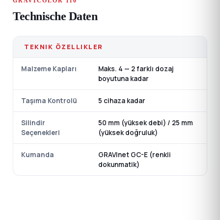
GRAVICOLOR 110
Technische Daten
TEKNIK ÖZELLIKLER
Malzeme Kapları
Maks. 4 — 2 farklı dozaj
boyutuna kadar
Taşıma Kontrolü
5 cihaza kadar
Silindir
50 mm (yüksek debi) / 25 mm
Seçenekleri
(yüksek doğruluk)
Kumanda
GRAVInet GC-E (renkli
dokunmatik)