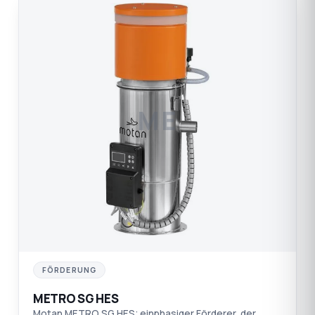
ME
FÖRDERUNG
METRO SG HES
Motan METRO SG HES: einphasiger Förderer, der