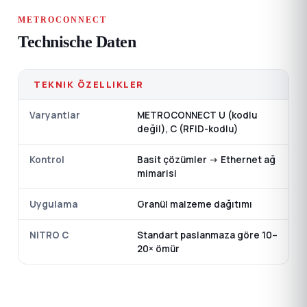
METROCONNECT
Technische Daten
TEKNIK ÖZELLIKLER
Varyantlar
METROCONNECT U (kodlu
değil), C (RFID-kodlu)
Kontrol
Basit çözümler → Ethernet ağ
mimarisi
Uygulama
Granül malzeme dağıtımı
NITRO C
Standart paslanmaza göre 10–
20× ömür