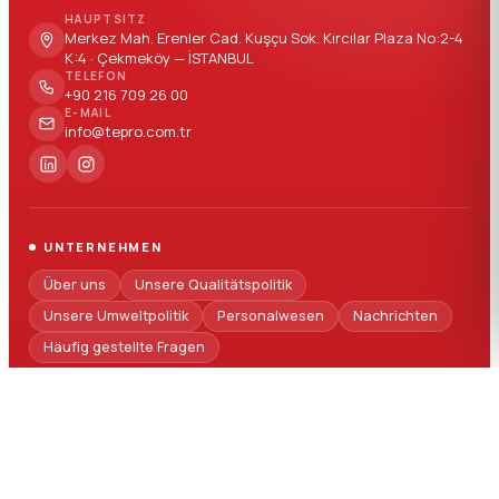
HAUPTSITZ
Merkez Mah. Erenler Cad. Kuşçu Sok. Kırcılar Plaza No:2-4
K:4 · Çekmeköy — İSTANBUL
TELEFON
+90 216 709 26 00
E-MAIL
info@tepro.com.tr
UNTERNEHMEN
Über uns
Unsere Qualitätspolitik
Unsere Umweltpolitik
Personalwesen
Nachrichten
Häufig gestellte Fragen
SEKTOREN
Automobilindustrie
Bau- und Konstruktionswesen
Haushaltsgeräte
Elektrotechnik und Elektronik
Logistikverpackung
Medizinische Branche