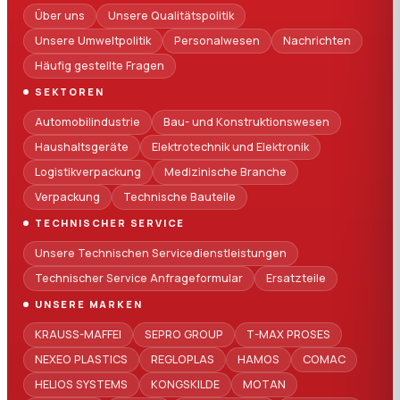
Über uns
Unsere Qualitätspolitik
Unsere Umweltpolitik
Personalwesen
Nachrichten
Häufig gestellte Fragen
SEKTOREN
Automobilindustrie
Bau- und Konstruktionswesen
Haushaltsgeräte
Elektrotechnik und Elektronik
Logistikverpackung
Medizinische Branche
Verpackung
Technische Bauteile
TECHNISCHER SERVICE
Unsere Technischen Servicedienstleistungen
Technischer Service Anfrageformular
Ersatzteile
UNSERE MARKEN
KRAUSS-MAFFEI
SEPRO GROUP
T-MAX PROSES
NEXEO PLASTICS
REGLOPLAS
HAMOS
COMAC
HELIOS SYSTEMS
KONGSKILDE
MOTAN