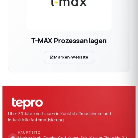
T-MAX Prozessanlagen
Marken-Website
Über 30 Jahre Vertrauen in Kunststoffmaschinen und
industrielle Automatisierung.
HAUPTSITZ
Merkez Mah. Erenler Cad. Kuşçu Sok. Kırcılar Plaza No:2-4