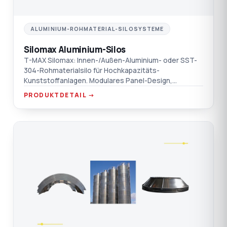
ALUMINIUM-ROHMATERIAL-SILOSYSTEME
Silomax Aluminium-Silos
T-MAX Silomax: Innen-/Außen-Aluminium- oder SST-
304-Rohmaterialsilo für Hochkapazitäts-
Kunststoffanlagen. Modulares Panel-Design,
erdbebenkonform mit statischem+dynamischem
PRODUKTDETAIL →
Bericht, POKE-YOKE-Befüllung, Echtzeit-Radar-
Füllstandsüberwachung.
PA