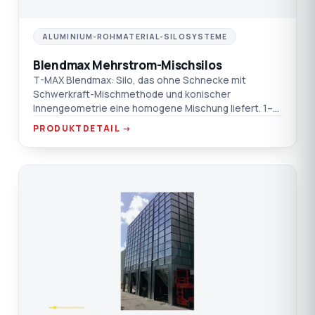
ALUMINIUM-ROHMATERIAL-SILOSYSTEME
Blendmax Mehrstrom-Mischsilos
T-MAX Blendmax: Silo, das ohne Schnecke mit
Schwerkraft-Mischmethode und konischer
Innengeometrie eine homogene Mischung liefert. 1–
250 m³ Kapazität, wartungsfrei, staub- und
PRODUKTDETAIL →
beschädigungsfreier Betrieb, kontinuierlich/Batch-
Flexibilität.
MO