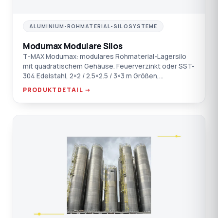
ALUMINIUM-ROHMATERIAL-SILOSYSTEME
Modumax Modulare Silos
T-MAX Modumax: modulares Rohmaterial-Lagersilo
mit quadratischem Gehäuse. Feuerverzinkt oder SST-
304 Edelstahl, 2×2 / 2.5×2.5 / 3×3 m Größen,
erdbebenkonform mit statischem+dynamischem
PRODUKTDETAIL →
Bericht, bei Bedarf erweiterbar.
SI