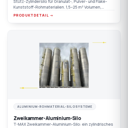
Stütz-Zylindersilo für Granulat-, Pulver- und Flake-
Kunststoff-Rohmaterialien. 1,5–25 m³ Volumen,
Speziellegierungs-Aluminium oder SST-304,
PRODUKTDETAIL →
kundenspezifische Abmessungen auf Anfrage.
ZW
ALUMINIUM-ROHMATERIAL-SILOSYSTEME
Zweikammer-Aluminium-Silo
T-MAX Zweikammer-Aluminium-Silo: ein zylindrisches