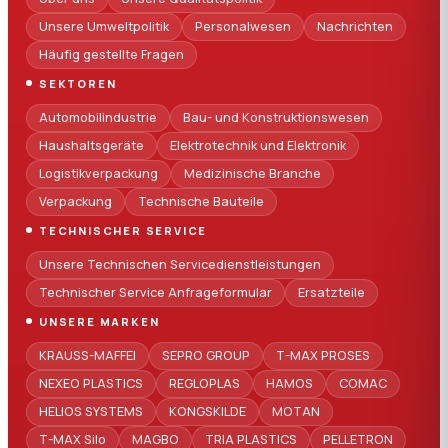
Unsere Umweltpolitik
Personalwesen
Nachrichten
Häufig gestellte Fragen
SEKTOREN
Automobilindustrie
Bau- und Konstruktionswesen
Haushaltsgeräte
Elektrotechnik und Elektronik
Logistikverpackung
Medizinische Branche
Verpackung
Technische Bauteile
TECHNISCHER SERVICE
Unsere Technischen Servicedienstleistungen
Technischer Service Anfrageformular
Ersatzteile
UNSERE MARKEN
KRAUSS-MAFFEI
SEPRO GROUP
T-MAX PROSES
NEXEO PLASTICS
REGLOPLAS
HAMOS
COMAC
HELIOS SYSTEMS
KONGSKILDE
MOTAN
T-MAX Silo
MAGBO
TRIA PLASTICS
PELLETRON