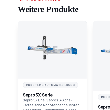
Weitere Produkte
SE
ROBOTER & AUTOMATISIERUNG
Sepro 5X-Serie
ROBO
Sepro 5X Line: Sepros 3-Achs-
Kartesische Roboter der neuesten
Sepro
Generation + integriertes 2-Achs-