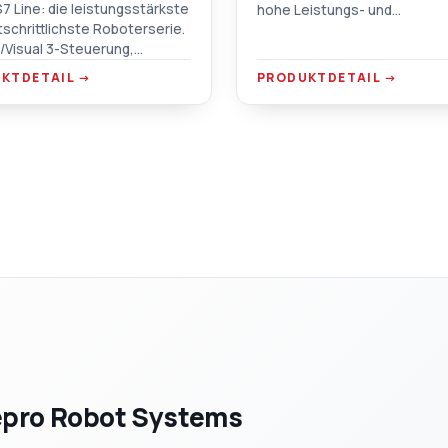
7 Line: die leistungsstärkste
hohe Leistungs- und
tschrittlichste Roboterserie.
Zuverlässigkeitsstandards i
2/Visual 3-Steuerung,
wirtschaftlichen, zugänglich
agende Leistung in axialen,
Paket liefert. 3 und 5 Achsen
KTDETAIL →
PRODUKTDETAIL →
rm- und Doppelhub-
900 t IMM-Kompatibilität, Tou
lanwendungen.
Steuerung.
pro Robot Systems