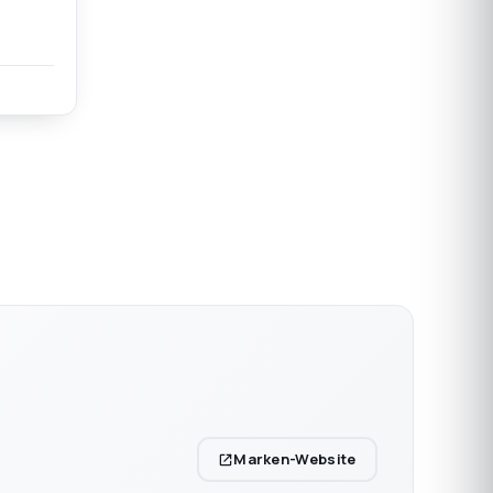
n einem
en
, 60–
ch 2-
Marken-Website