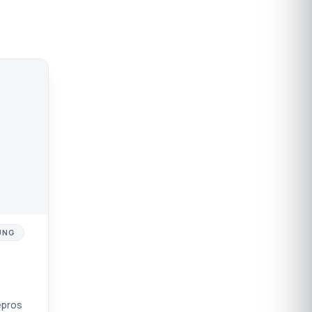
UNG
epros