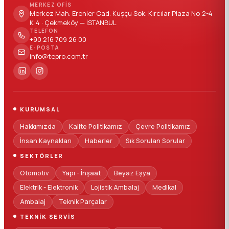
MERKEZ OFIS
Merkez Mah. Erenler Cad. Kuşçu Sok. Kırcılar Plaza No:2-4
K:4 · Çekmeköy — İSTANBUL
TELEFON
+90 216 709 26 00
E-POSTA
info@tepro.com.tr
KURUMSAL
Hakkımızda
Kalite Politikamız
Çevre Politikamız
İnsan Kaynakları
Haberler
Sık Sorulan Sorular
SEKTÖRLER
Otomotiv
Yapı - İnşaat
Beyaz Eşya
Elektrik - Elektronik
Lojistik Ambalaj
Medikal
Ambalaj
Teknik Parçalar
TEKNIK SERVIS