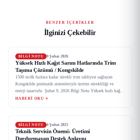
BENZER İÇERIKLER
İlginizi Çekebilir
9 Şubat 2026
BILGI NOTU
Yüksek Hızlı Kağıt Sarım Hatlarında Trim
Taşıma Çözümü / Kongskilde
1500 m/dk hızlara kadar sürekli trim tahliyesi sağlayan
Kongskilde pnömatik sistemleriyle üretim sürekliliği ve
enerji tasarrufu. Şubat 9, 2026 Bilgi Notu Yüksek hızlı kağıt
sarım…
HABERI OKU
4 Şubat 2025
BILGI NOTU
Teknik Servisin Önemi: Üretimi
Durdurmayan Destek Anlayışı