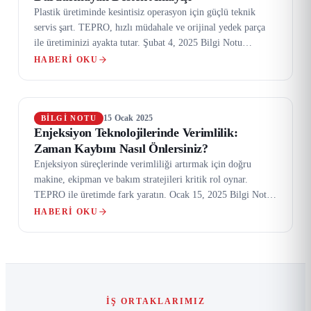
Plastik üretiminde kesintisiz operasyon için güçlü teknik
servis şart. TEPRO, hızlı müdahale ve orijinal yedek parça
ile üretiminizi ayakta tutar. Şubat 4, 2025 Bilgi Notu…
HABERI OKU
15 Ocak 2025
BILGI NOTU
Enjeksiyon Teknolojilerinde Verimlilik:
Zaman Kaybını Nasıl Önlersiniz?
Enjeksiyon süreçlerinde verimliliği artırmak için doğru
makine, ekipman ve bakım stratejileri kritik rol oynar.
TEPRO ile üretimde fark yaratın. Ocak 15, 2025 Bilgi Notu
Plastik…
HABERI OKU
İŞ ORTAKLARIMIZ