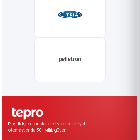
Plastik işleme makineleri ve endüstriyel
otomasyonda 30+ yıllık güven.