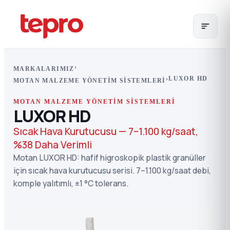
›
MARKALARIMIZ
›
LUXOR HD
MOTAN MALZEME YÖNETIM SISTEMLERI
MOTAN MALZEME YÖNETIM SISTEMLERI
LUXOR HD
Sıcak Hava Kurutucusu — 7–1.100 kg/saat,
%38 Daha Verimli
Motan LUXOR HD: hafif higroskopik plastik granüller
için sıcak hava kurutucusu serisi. 7–1.100 kg/saat debi,
komple yalıtımlı, ±1 °C tolerans.