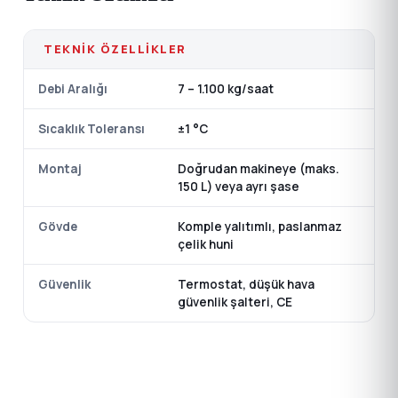
TEKNIK ÖZELLIKLER
Debi Aralığı
7 – 1.100 kg/saat
Sıcaklık Toleransı
±1 °C
Montaj
Doğrudan makineye (maks.
150 L) veya ayrı şase
Gövde
Komple yalıtımlı, paslanmaz
çelik huni
Güvenlik
Termostat, düşük hava
güvenlik şalteri, CE