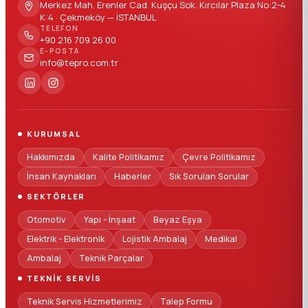
Merkez Mah. Erenler Cad. Kuşçu Sok. Kırcılar Plaza No:2-4
K:4 · Çekmeköy — İSTANBUL
TELEFON
+90 216 709 26 00
E-POSTA
info@tepro.com.tr
KURUMSAL
Hakkımızda
Kalite Politikamız
Çevre Politikamız
İnsan Kaynakları
Haberler
Sık Sorulan Sorular
SEKTÖRLER
Otomotiv
Yapı - İnşaat
Beyaz Eşya
Elektrik - Elektronik
Lojistik Ambalaj
Medikal
Ambalaj
Teknik Parçalar
TEKNIK SERVIS
Teknik Servis Hizmetlerimiz
Talep Formu