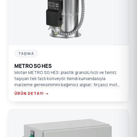
TAŞIMA
METRO SG HES
Motan METRO SG HES: plastik granülü hızlı ve temiz
taşıyan tek fazlı konveyör. Kendi kumandasıyla
malzeme gereksinimini bağımsız algılar; fırçasız motor,
sessiz çalışma.
ÜRÜN DETAYI →