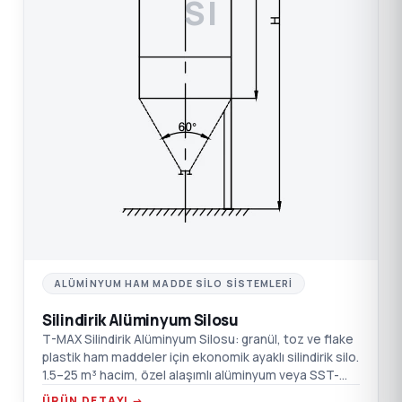
SI
ALÜMINYUM HAM MADDE SILO SISTEMLERI
Silindirik Alüminyum Silosu
T-MAX Silindirik Alüminyum Silosu: granül, toz ve flake
plastik ham maddeler için ekonomik ayaklı silindirik silo.
1.5–25 m³ hacim, özel alaşımlı alüminyum veya SST-
304, ihtiyaca özel ölçü tasarımı.
ÜRÜN DETAYI →