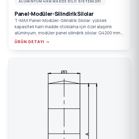
ALÜMINYUM HAM MADDE SILO SISTEMLERI
Panel-Modüler-Silindirik Silolar
T-MAX Panel-Modüler-Silindirik Silolar: yüksek
kapasiteli ham madde stoklama için özel alaşımlı
alüminyum, modüler panel silindirik silolar. Q4200 mm
ve üstü, bağımsız paneller ile kolay montaj, gıda ve iş
ÜRÜN DETAYI →
güvenliği uyumlu.