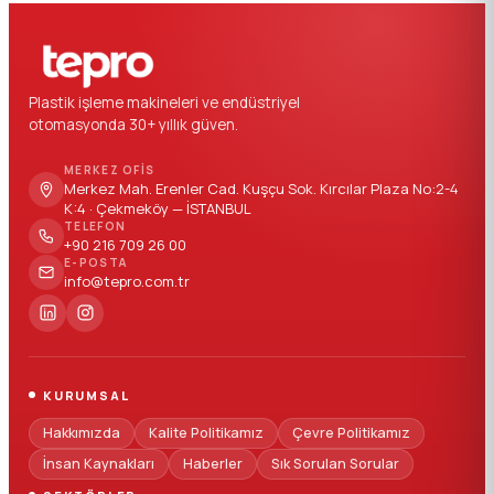
Plastik işleme makineleri ve endüstriyel
otomasyonda 30+ yıllık güven.
MERKEZ OFIS
Merkez Mah. Erenler Cad. Kuşçu Sok. Kırcılar Plaza No:2-4
K:4 · Çekmeköy — İSTANBUL
TELEFON
+90 216 709 26 00
E-POSTA
info@tepro.com.tr
KURUMSAL
Hakkımızda
Kalite Politikamız
Çevre Politikamız
İnsan Kaynakları
Haberler
Sık Sorulan Sorular