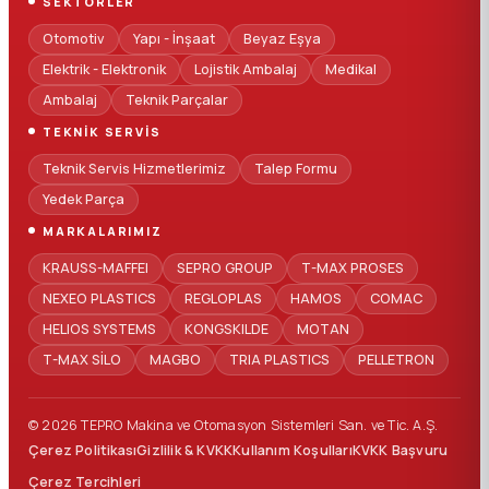
SEKTÖRLER
Otomotiv
Yapı - İnşaat
Beyaz Eşya
Elektrik - Elektronik
Lojistik Ambalaj
Medikal
Ambalaj
Teknik Parçalar
TEKNIK SERVIS
Teknik Servis Hizmetlerimiz
Talep Formu
Yedek Parça
MARKALARIMIZ
KRAUSS-MAFFEI
SEPRO GROUP
T-MAX PROSES
NEXEO PLASTICS
REGLOPLAS
HAMOS
COMAC
HELIOS SYSTEMS
KONGSKILDE
MOTAN
T-MAX SİLO
MAGBO
TRIA PLASTICS
PELLETRON
© 2026 TEPRO Makina ve Otomasyon Sistemleri San. ve Tic. A.Ş.
Çerez Politikası
Gizlilik & KVKK
Kullanım Koşulları
KVKK Başvuru
Çerez Tercihleri