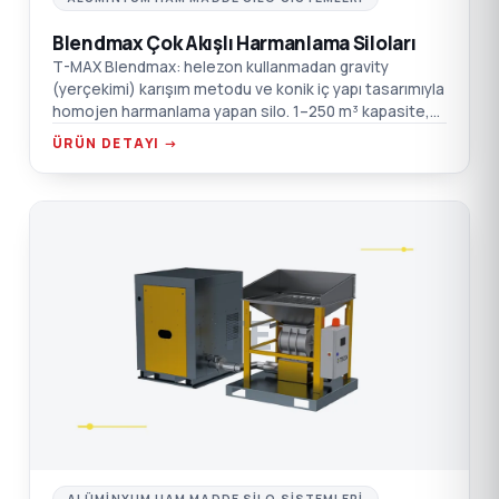
Blendmax Çok Akışlı Harmanlama Siloları
T-MAX Blendmax: helezon kullanmadan gravity
(yerçekimi) karışım metodu ve konik iç yapı tasarımıyla
homojen harmanlama yapan silo. 1–250 m³ kapasite,
sıfır bakım, tozsuz ve hasarsız çalışma, kontinü/batch
ÜRÜN DETAYI →
esnekliği.
FE