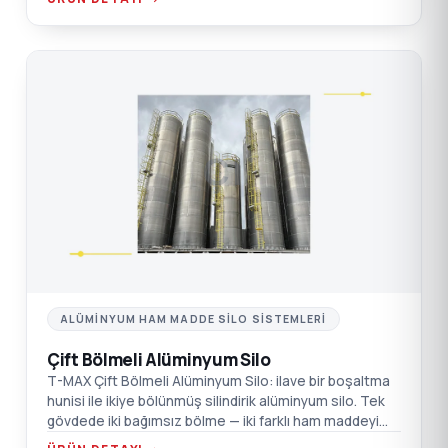
ÇI
ALÜMINYUM HAM MADDE SILO SISTEMLERI
Çift Bölmeli Alüminyum Silo
T-MAX Çift Bölmeli Alüminyum Silo: ilave bir boşaltma
hunisi ile ikiye bölünmüş silindirik alüminyum silo. Tek
gövdede iki bağımsız bölme — iki farklı ham maddeyi
karıştırmadan stoklayın.