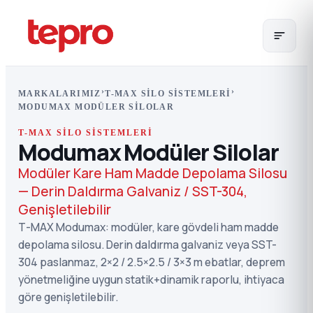
›
›
MARKALARIMIZ
T-MAX SILO SISTEMLERI
MODUMAX MODÜLER SILOLAR
T-MAX SILO SISTEMLERI
Modumax Modüler Silolar
Modüler Kare Ham Madde Depolama Silosu
— Derin Daldırma Galvaniz / SST-304,
Genişletilebilir
T-MAX Modumax: modüler, kare gövdeli ham madde
depolama silosu. Derin daldırma galvaniz veya SST-
304 paslanmaz, 2×2 / 2.5×2.5 / 3×3 m ebatlar, deprem
yönetmeliğine uygun statik+dinamik raporlu, ihtiyaca
göre genişletilebilir.