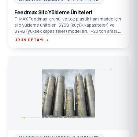
ALÜMINYUM HAM MADDE SILO SISTEMLERI
Feedmax Silo Yükleme Üniteleri
T-MAX Feedmax: granül ve toz plastik ham madde için
silo yükleme üniteleri. SYSB (küçük kapasiteler) ve
SYRB (yüksek kapasiteler) modelleri, 1–20 ton arası,
paslanmaz çelik, ses izolasyonlu blower.
ÜRÜN DETAYI →
SI