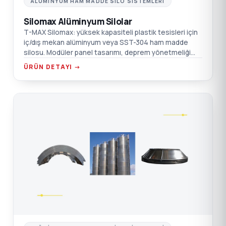
ALÜMINYUM HAM MADDE SILO SISTEMLERI
Silomax Alüminyum Silolar
T-MAX Silomax: yüksek kapasiteli plastik tesisleri için
iç/dış mekan alüminyum veya SST-304 ham madde
silosu. Modüler panel tasarımı, deprem yönetmeliği
uyumlu statik+dinamik rapor, POKE-YOKE dolum, anlık
ÜRÜN DETAYI →
radar seviye takibi.
PA