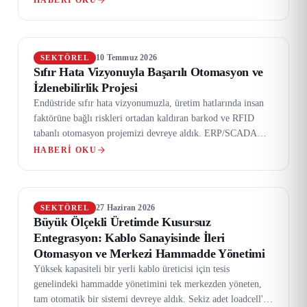
tamamlayarak, global bir müşterimiz için sevkiyatını
başarıyla gerçekleştirdik.
10 Temmuz 2026
SEKTÖREL
Sıfır Hata Vizyonuyla Başarılı Otomasyon ve
İzlenebilirlik Projesi
Endüstride sıfır hata vizyonumuzla, üretim hatlarında insan
faktörüne bağlı riskleri ortadan kaldıran barkod ve RFID
tabanlı otomasyon projemizi devreye aldık. ERP/SCADA
senkronizasyonu, kullanıcı dostu HMI ekranları ve yüksek
HABERI OKU
performanslı otomasyon panolarıyla operasyonel süreçleri
tamamen dijitalleştirdik.
27 Haziran 2026
SEKTÖREL
Büyük Ölçekli Üretimde Kusursuz
Entegrasyon: Kablo Sanayisinde İleri
Otomasyon ve Merkezi Hammadde Yönetimi
Yüksek kapasiteli bir yerli kablo üreticisi için tesis
genelindeki hammadde yönetimini tek merkezden yöneten,
tam otomatik bir sistemi devreye aldık. Sekiz adet loadcell'li