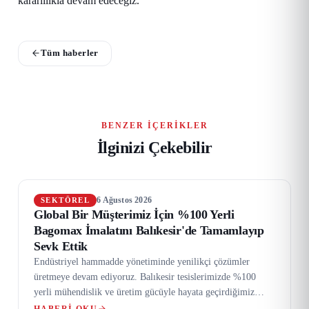
kararlılıkla devam edeceğiz.
Tüm haberler
BENZER İÇERIKLER
İlginizi Çekebilir
6 Ağustos 2026
SEKTÖREL
Global Bir Müşterimiz İçin %100 Yerli
Bagomax İmalatını Balıkesir'de Tamamlayıp
Sevk Ettik
Endüstriyel hammadde yönetiminde yenilikçi çözümler
üretmeye devam ediyoruz. Balıkesir tesislerimizde %100
yerli mühendislik ve üretim gücüyle hayata geçirdiğimiz
Bagomax otomatik torba açma sistemimizin imalatını
HABERI OKU