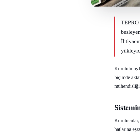
TEPRO o
besleyen
İhtiyacı
yükleyic
Kurutulmuş h
biçimde akta
mühendisliğin
Sistemin
Kurutucular,
hatlarına eşz