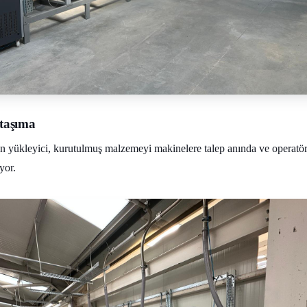
taşıma
n yükleyici, kurutulmuş malzemeyi makinelere talep anında ve operatö
yor.