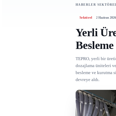
/
HABERLER
SEKTÖRE
Sektörel
2 Haziran 202
Yerli Ü
Besleme
TEPRO, yerli bir üreti
dozajlama üniteleri v
besleme ve kurutma si
devreye aldı.