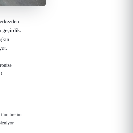
merkezden
 geçirdik.
aşkın
yor.
ronize
RO
n tüm üretim
leniyor.