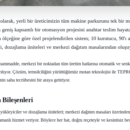
larak, yerli bir üreticimizin tüm makine parkurunu tek bir 
 geniş kapsamlı bir otomasyon projesini anahtar teslim hayata
n ölçeğine göre özel projelendirilen sistem; 10 kurutucu, 90'ı 
i, dozajlama üniteleri ve merkezi dağıtım masalarından oluşu
ammadde, merkezi bir noktadan tüm üretim hatlarına otomatik ve senk
rılıyor. Çözüm, temsilciliğini yürüttüğümüz motan teknolojisi ile TEP
in saha tecrübesini bir araya getiriyor.
 Bileşenleri
 yükleyiciler ve dozajlama üniteleri; merkezi dağıtım masaları üzerinde
amanlı hizmet veriyor. Böylece her hat, doğru reçeteyle ve kesintisiz bes