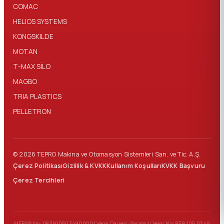
COMAC
HELIOS SYSTEMS
KONGSKILDE
MOTAN
T-MAX SİLO
MAGBO
TRIA PLASTICS
PELLETRON
© 2026 TEPRO Makina ve Otomasyon Sistemleri San. ve Tic. A.Ş.
Çerez Politikası
Gizlilik & KVKK
Kullanım Koşulları
KVKK Başvuru
Çerez Tercihleri
MERSIS No: 0839105034900001
Vergi Dairesi: Sarıgazi
Vergi No: 839 105 0349