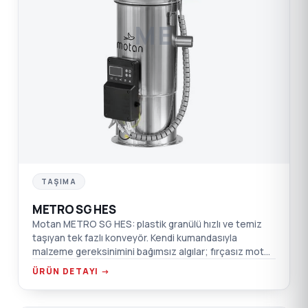
ME
TAŞIMA
METRO SG HES
Motan METRO SG HES: plastik granülü hızlı ve temiz
taşıyan tek fazlı konveyör. Kendi kumandasıyla
malzeme gereksinimini bağımsız algılar; fırçasız motor,
sessiz çalışma.
ÜRÜN DETAYI →