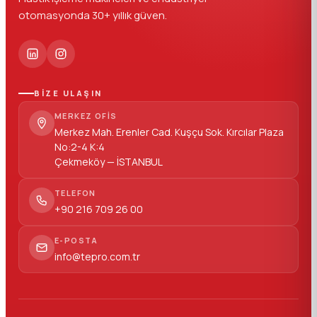
otomasyonda 30+ yıllık güven.
BİZE ULAŞIN
MERKEZ OFIS
Merkez Mah. Erenler Cad. Kuşçu Sok. Kırcılar Plaza
No:2-4 K:4
Çekmeköy — İSTANBUL
TELEFON
+90 216 709 26 00
E-POSTA
info@tepro.com.tr