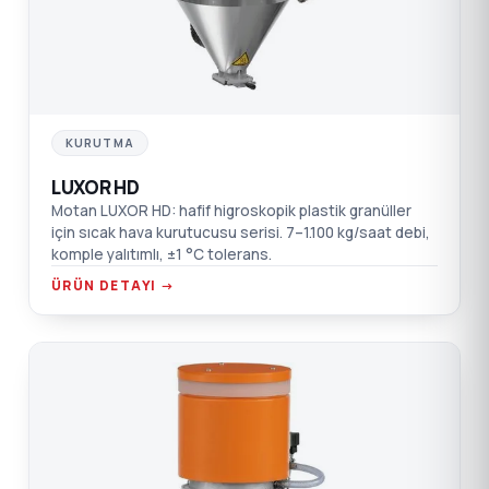
KURUTMA
LUXOR HD
Motan LUXOR HD: hafif higroskopik plastik granüller
için sıcak hava kurutucusu serisi. 7–1.100 kg/saat debi,
komple yalıtımlı, ±1 °C tolerans.
ÜRÜN DETAYI →