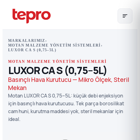
MARKALARIMIZ
›
MOTAN MALZEME YÖNETIM SISTEMLERI
›
LUXOR CA S (0,75–5L)
MOTAN MALZEME YÖNETIM SISTEMLERI
LUXOR CA S (0,75–5L)
Basınçlı Hava Kurutucu — Mikro Ölçek, Steril
Mekan
Motan LUXOR CA S 0,75–5L: küçük debi enjeksiyon
için basınçlı hava kurutucusu. Tek parça borosilikat
cam huni, kurutma maddesi yok, steril mekanlar için
ideal.