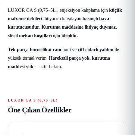
LUXOR CA S (0,75–5L), enjeksiyon kalıplama için
küçük
malzeme debileri
ihtiyacını karşılayan
basınçlı hava
kurutucusudur
.
Kurutma maddesine ihtiyaç duymaz
,
steril mekan koşulları için idealdir
.
Tek parça borosilikat cam
huni ve
çift cidarlı yalıtım
ile
yüksek termal verim.
Hareketli parça yok, kurutma
maddesi yok
— sıfır bakım.
LUXOR CA S (0,75–5L)
Öne Çıkan Özellikler