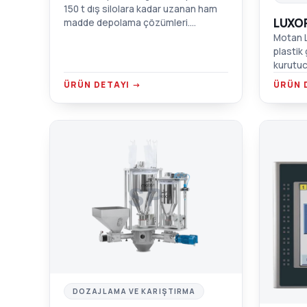
150 t dış silolara kadar uzanan ham
LUXO
madde depolama çözümleri.
Malzeme tedariği, alan verimliliği ve
Motan L
nakliye maliyeti optimize edilir.
plastik 
kurutuc
debi, ko
ÜRÜN DETAYI →
ÜRÜN 
SP
DOZAJLAMA VE KARIŞTIRMA