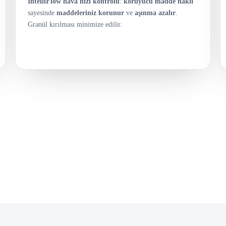
IntelliFlow hava hızı kontrolü
:
koruyucu madde nakli
sayesinde
maddeleriniz korunur
ve
aşınma azalır
.
Granül kırılması minimize edilir.