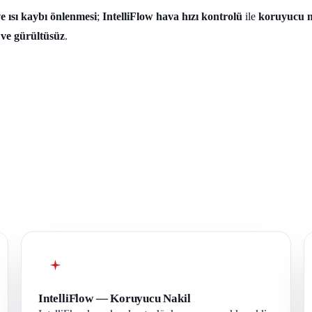
ve ısı kaybı önlenmesi
;
IntelliFlow hava hızı kontrolü
ile
koruyucu m
 ve gürültüsüz
.
IntelliFlow — Koruyucu Nakil