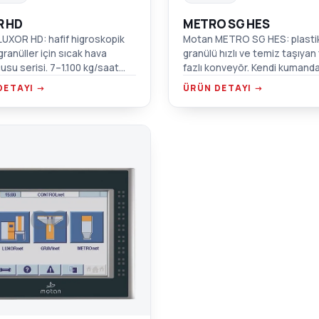
R HD
METRO SG HES
UXOR HD: hafif higroskopik
Motan METRO SG HES: plasti
granüller için sıcak hava
granülü hızlı ve temiz taşıyan
usu serisi. 7–1.100 kg/saat
fazlı konveyör. Kendi kumanda
mple yalıtımlı, ±1 °C tolerans.
malzeme gereksinimini bağım
DETAYI →
ÜRÜN DETAYI →
algılar; fırçasız motor, sessiz
çalışma.
CO