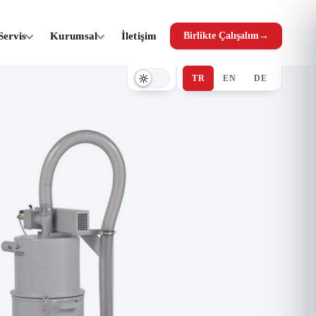
Servis
Kurumsal
İletişim
Birlikte Çalışalım
→
TR
EN
DE