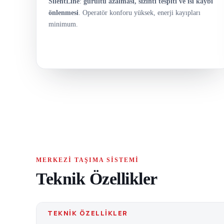
SilentLine
:
gürültü azalması, sızıntı tespiti ve ısı kaybı
önlenmesi
. Operatör konforu yüksek, enerji kayıpları
minimum.
MERKEZI TAŞIMA SISTEMI
Teknik Özellikler
TEKNIK ÖZELLIKLER