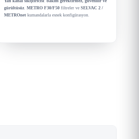
Yan kanal sıkıştırıcısı
:
bakım gerektirmez, güvenilir ve
gürültüsüz
.
METRO F30/F50
filtreler ve
SELVAC 2 /
METROnet
kumandalarla esnek konfigürasyon.