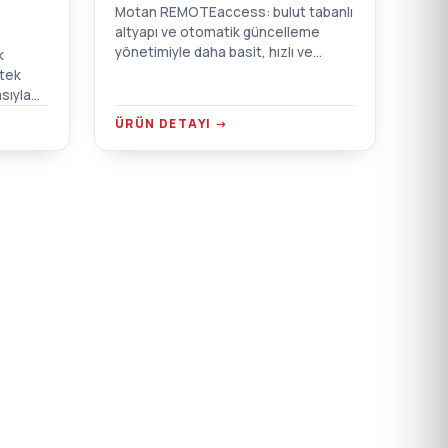
Motan REMOTEaccess: bulut tabanlı
altyapı ve otomatik güncelleme
yönetimiyle daha basit, hızlı ve
k
güvenli uzaktan bakım çözümü.
 tek
sıyla
sız
ÜRÜN DETAYI →