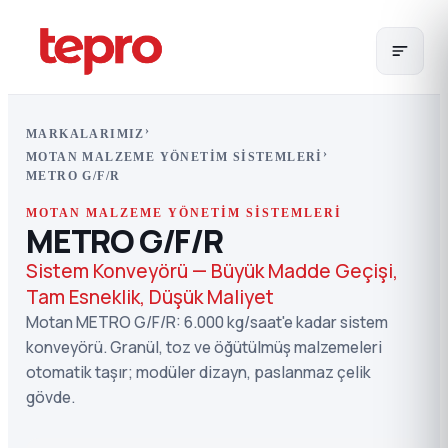
›
MARKALARIMIZ
›
MOTAN MALZEME YÖNETIM SISTEMLERI
METRO G/F/R
MOTAN MALZEME YÖNETIM SISTEMLERI
METRO G/F/R
Sistem Konveyörü — Büyük Madde Geçişi,
Tam Esneklik, Düşük Maliyet
Motan METRO G/F/R: 6.000 kg/saat'e kadar sistem
konveyörü. Granül, toz ve öğütülmüş malzemeleri
otomatik taşır; modüler dizayn, paslanmaz çelik
gövde.