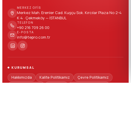
MERKEZ OFIS
Merkez Mah. Erenler Cad. Kuşçu Sok. Kırcılar Plaza No:2-4
K:4 · Çekmeköy — İSTANBUL
TELEFON
+90 216 709 26 00
E-POSTA
info@tepro.com.tr
KURUMSAL
Hakkımızda
Kalite Politikamız
Çevre Politikamız
İnsan Kaynakları
Haberler
Sık Sorulan Sorular
SEKTÖRLER
Otomotiv
Yapı - İnşaat
Beyaz Eşya
Elektrik - Elektronik
Lojistik Ambalaj
Medikal
Ambalaj
Teknik Parçalar
TEKNIK SERVIS