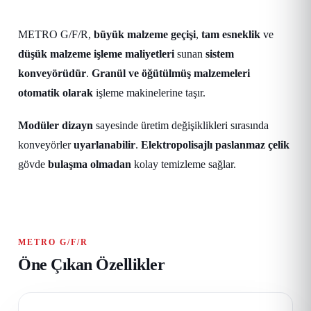
METRO G/F/R,
büyük malzeme geçişi
,
tam esneklik
ve
düşük malzeme işleme maliyetleri
sunan
sistem
konveyörüdür
.
Granül ve öğütülmüş malzemeleri
otomatik olarak
işleme makinelerine taşır.
Modüler dizayn
sayesinde üretim değişiklikleri sırasında
konveyörler
uyarlanabilir
.
Elektropolisajlı paslanmaz çelik
gövde
bulaşma olmadan
kolay temizleme sağlar.
METRO G/F/R
Öne Çıkan Özellikler