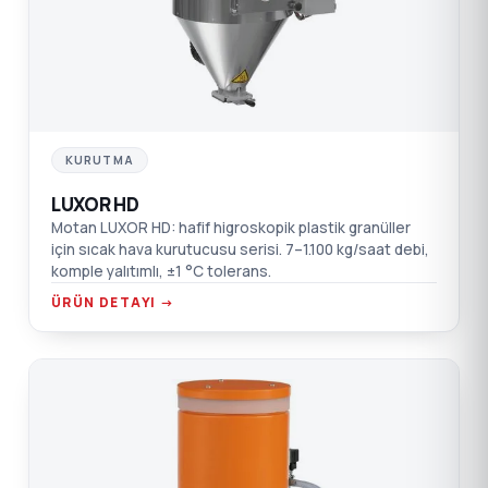
KURUTMA
LUXOR HD
Motan LUXOR HD: hafif higroskopik plastik granüller
için sıcak hava kurutucusu serisi. 7–1.100 kg/saat debi,
komple yalıtımlı, ±1 °C tolerans.
ÜRÜN DETAYI →