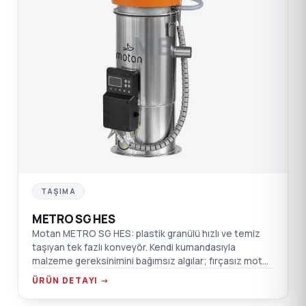
ME
TAŞIMA
METRO SG HES
Motan METRO SG HES: plastik granülü hızlı ve temiz
taşıyan tek fazlı konveyör. Kendi kumandasıyla
malzeme gereksinimini bağımsız algılar; fırçasız motor,
sessiz çalışma.
ÜRÜN DETAYI →