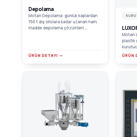
Depolama
Motan Depolama: günlük kaplardan
KURU
150 t dış silolara kadar uzanan ham
LUXO
madde depolama çözümleri.
Malzeme tedariği, alan verimliliği ve
Motan L
nakliye maliyeti optimize edilir.
plastik 
kurutuc
debi, ko
ÜRÜN DETAYI →
ÜRÜN 
SP