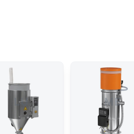
LU
ME