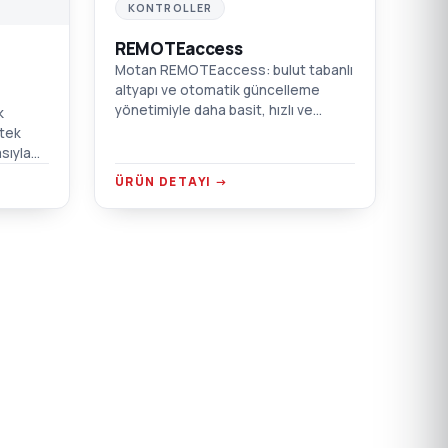
KONTROLLER
REMOTEaccess
Motan REMOTEaccess: bulut tabanlı
altyapı ve otomatik güncelleme
yönetimiyle daha basit, hızlı ve
k
güvenli uzaktan bakım çözümü.
 tek
sıyla
sız
ÜRÜN DETAYI →