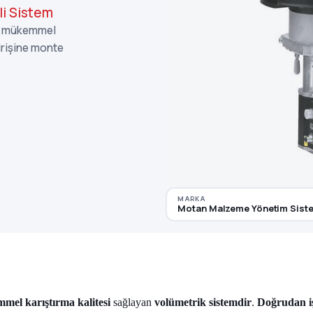
li Sistem
e mükemmel
irişine monte
MARKA
Motan Malzeme Yönetim Siste
mel karıştırma kalitesi
sağlayan
volümetrik sistemdir
.
Doğrudan iş