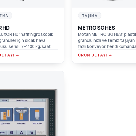
TMA
TAŞIMA
R HD
METRO SG HES
UXOR HD: hafif higroskopik
Motan METRO SG HES: plasti
granüller için sıcak hava
granülü hızlı ve temiz taşıyan
usu serisi. 7–1.100 kg/saat
fazlı konveyör. Kendi kumanda
mple yalıtımlı, ±1 °C tolerans.
malzeme gereksinimini bağım
DETAYI →
ÜRÜN DETAYI →
algılar; fırçasız motor, sessiz
çalışma.
CO