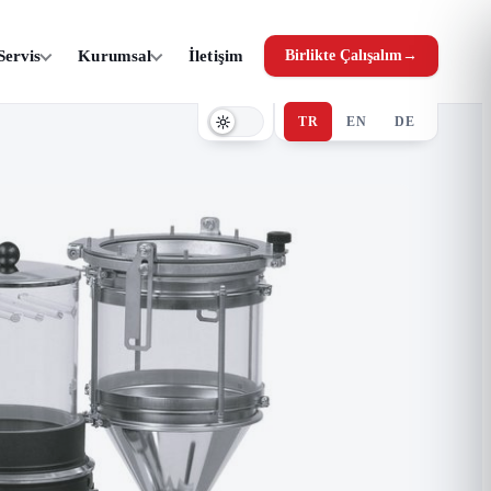
Servis
Kurumsal
İletişim
Birlikte Çalışalım
→
TR
EN
DE