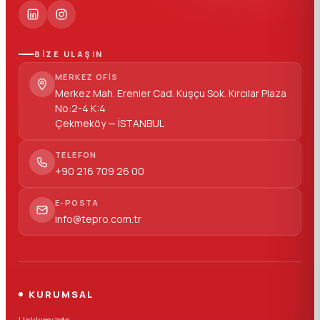
BİZE ULAŞIN
MERKEZ OFIS
Merkez Mah. Erenler Cad. Kuşçu Sok. Kırcılar Plaza
No:2-4 K:4
Çekmeköy — İSTANBUL
TELEFON
+90 216 709 26 00
E-POSTA
info@tepro.com.tr
KURUMSAL